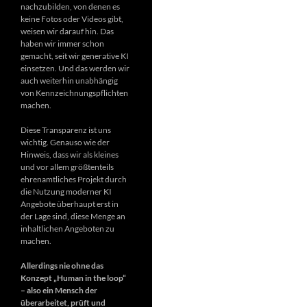
nachzubilden, von denen es
keine Fotos oder Videos gibt,
weisen wir darauf hin. Das
haben wir immer schon
gemacht, seit wir generative KI
einsetzen. Und das werden wir
auch weiterhin unabhängig
von Kennzeichnungspflichten
machen.
Diese Transparenz ist uns
wichtig. Genauso wie der
Hinweis, dass wir als kleines
und vor allem größtenteils
ehrenamtliches Projekt durch
die Nutzung moderner KI
Angebote überhaupt erst in
der Lage sind, diese Menge an
inhaltlichen Angeboten zu
machen.
Allerdings nie ohne das
Konzept „Human in the loop“
– also ein Mensch der
überarbeitet, prüft und