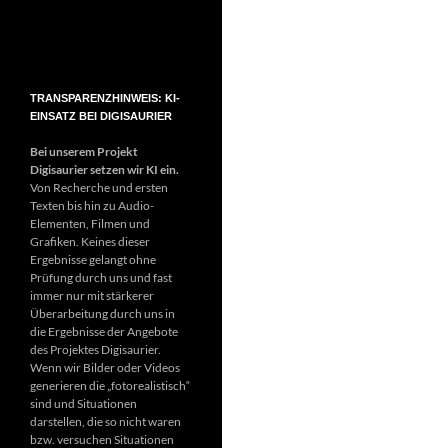
TRANSPARENZHINWEIS: KI-
EINSATZ BEI DIGISAURIER
Bei unserem Projekt
Digisaurier setzen wir KI ein.
Von Recherche und ersten
Texten bis hin zu Audio-
Elementen, Filmen und
Grafiken. Keines dieser
Ergebnisse gelangt ohne
Prüfung durch uns und fast
immer nur mit stärkerer
Überarbeitung durch uns in
die Ergebnisse der Angebote
des Projektes Digisaurier.
Wenn wir Bilder oder Videos
generieren die „fotorealistisch“
sind und Situationen
darstellen, die so nicht waren
bzw. versuchen Situationen