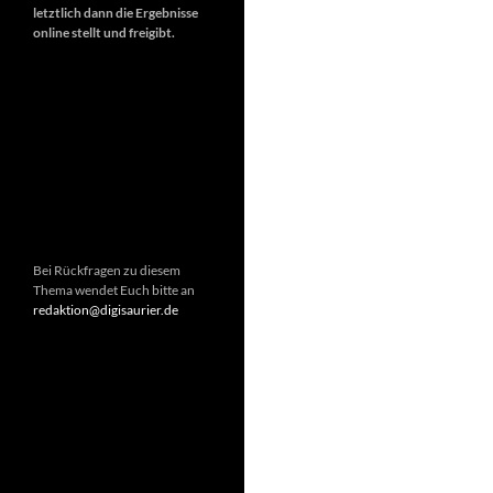
letztlich dann die Ergebnisse
online stellt und freigibt.
Bei Rückfragen zu diesem
Thema wendet Euch bitte an
redaktion@digisaurier.de