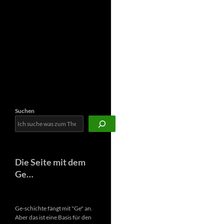
Newsletter
Suchen
Die Seite mit dem
Ge…
Ge-schichte fängt mit "Ge" an.
Aber das ist eine Basis für den