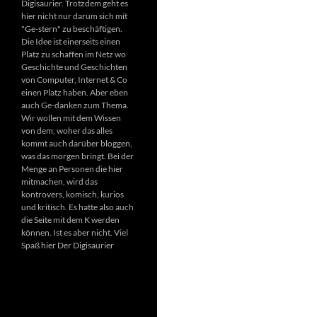
Digisaurier. Trotzdem geht es
hier nicht nur darum sich mit
"Ge-stern" zu beschäftigen.
Die Idee ist einerseits einen
Platz zu schaffen im Netz wo
Geschichte und Geschichten
von Computer, Internet & Co
einen Platz haben. Aber eben
auch Ge-danken zum Thema.
Wir wollen mit dem Wissen
von dem, woher das alles
kommt auch darüber bloggen,
was das morgen bringt. Bei der
Menge an Personen die hier
mitmachen, wird das
kontrovers, komisch, kurios
und kritisch. Es hatte also auch
die Seite mit dem K werden
können. Ist es aber nicht. Viel
Spaß hier Der Digisaurier