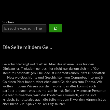
Suchen
Die Seite mit dem Ge…
Ge-schichte fängt mit "Ge" an. Aber das ist eine Basis für den
Digisaurier. Trotzdem geht es hier nicht nur darum sich mit "Ge-
stern" zu beschäftigen. Die Idee ist einerseits einen Platz zu schaffen
im Netz wo Geschichte und Geschichten von Computer, Internet &
Co einen Platz haben. Aber eben auch Ge-danken zum Thema. Wir
wollen mit dem Wissen von dem, woher das alles kommt auch
darüber bloggen, was das morgen bringt. Bei der Menge an Personen
die hier mitmachen, wird das kontrovers, komisch, kurios und
kritisch. Es hatte also auch die Seite mit dem K werden können. Ist es
aber nicht. Viel Spaß hier Der Digisaurier