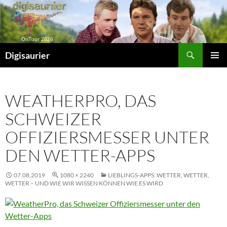
Zum
Inhalt
springen
Suchen
Digisaurier
PRIMÄR
MENÜ
WEATHERPRO, DAS
SCHWEIZER
OFFIZIERSMESSER UNTER
DEN WETTER-APPS
07.08.2019
1080 × 2240
LIEBLINGS-APPS: WETTER, WETTER,
WETTER – UND WIE WIR WISSEN KÖNNEN WIE ES WIRD