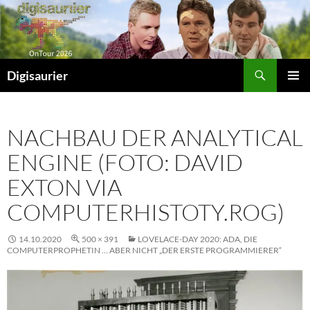
Zum
Inhalt
springen
Suchen
Digisaurier
PRIMÄR
MENÜ
NACHBAU DER ANALYTICAL
ENGINE (FOTO: DAVID
EXTON VIA
COMPUTERHISTOTY.ROG)
14.10.2020
500 × 391
LOVELACE-DAY 2020: ADA, DIE
COMPUTERPROPHETIN … ABER NICHT „DER ERSTE PROGRAMMIERER“