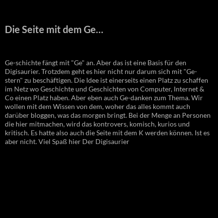
Die Seite mit dem Ge…
Ge-schichte fängt mit "Ge" an. Aber das ist eine Basis für den
Digisaurier. Trotzdem geht es hier nicht nur darum sich mit "Ge-
stern" zu beschäftigen. Die Idee ist einerseits einen Platz zu schaffen
im Netz wo Geschichte und Geschichten von Computer, Internet &
Co einen Platz haben. Aber eben auch Ge-danken zum Thema. Wir
wollen mit dem Wissen von dem, woher das alles kommt auch
darüber bloggen, was das morgen bringt. Bei der Menge an Personen
die hier mitmachen, wird das kontrovers, komisch, kurios und
kritisch. Es hatte also auch die Seite mit dem K werden können. Ist es
aber nicht. Viel Spaß hier Der Digisaurier