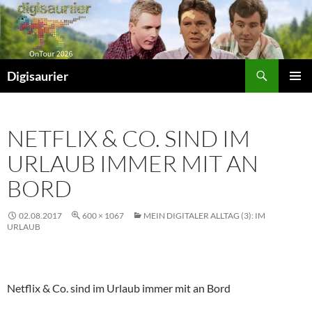
Zum
Inhalt
springen
Suchen
Digisaurier
PRIMÄR
MENÜ
NETFLIX & CO. SIND IM
URLAUB IMMER MIT AN
BORD
02.08.2017
600 × 1067
MEIN DIGITALER ALLTAG (3): IM
URLAUB
Netflix & Co. sind im Urlaub immer mit an Bord