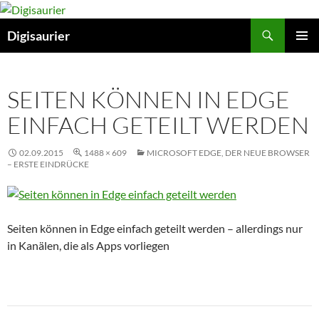
Zum
Inhalt
Suchen
Digisaurier
springen
PRIMÄR
MENÜ
SEITEN KÖNNEN IN EDGE
EINFACH GETEILT WERDEN
02.09.2015
1488 × 609
MICROSOFT EDGE, DER NEUE BROWSER
– ERSTE EINDRÜCKE
Seiten können in Edge einfach geteilt werden – allerdings nur
in Kanälen, die als Apps vorliegen