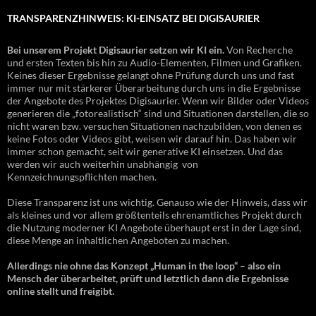
TRANSPARENZHINWEIS: KI-EINSATZ BEI DIGISAURIER
Bei unserem Projekt Digisaurier setzen wir KI ein.
Von Recherche
und ersten Texten bis hin zu Audio-Elementen, Filmen und Grafiken.
Keines dieser Ergebnisse gelangt ohne Prüfung durch uns und fast
immer nur mit stärkerer Überarbeitung durch uns in die Ergebnisse
der Angebote des Projektes Digisaurier. Wenn wir Bilder oder Videos
generieren die „fotorealistisch“ sind und Situationen darstellen, die so
nicht waren bzw. versuchen Situationen nachzubilden, von denen es
keine Fotos oder Videos gibt, weisen wir darauf hin. Das haben wir
immer schon gemacht, seit wir generative KI einsetzen. Und das
werden wir auch weiterhin unabhängig von
Kennzeichnungspflichten machen.
Diese Transparenz ist uns wichtig. Genauso wie der Hinweis, dass wir
als kleines und vor allem größtenteils ehrenamtliches Projekt durch
die Nutzung moderner KI Angebote überhaupt erst in der Lage sind,
diese Menge an inhaltlichen Angeboten zu machen.
Allerdings nie ohne das Konzept „Human in the loop“ – also ein
Mensch der überarbeitet, prüft und letztlich dann die Ergebnisse
online stellt und freigibt.