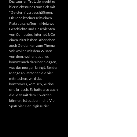
Digisaurier. Trotzdem geht es
hier nicht nur darum sich mit
"Ge-stern" zu beschäftigen.
Die Idee ist einerseits einen
Platz zu schaffen im Netz wo
Geschichte und Geschichten
von Computer, Internet & Co
einen Platz haben. Aber eben
auch Ge-danken zum Thema.
Wir wollen mit dem Wissen
von dem, woher das alles
kommt auch darüber bloggen,
was das morgen bringt. Bei der
Menge an Personen die hier
mitmachen, wird das
kontrovers, komisch, kurios
und kritisch. Es hatte also auch
die Seite mit dem K werden
können. Ist es aber nicht. Viel
Spaß hier Der Digisaurier