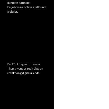
letztlich dann die
Ergebnisse online stellt und
freigibt.
Bei Rückfragen zu diesem
Thema wendet Euch bitte an
redaktion@digisaurier.de