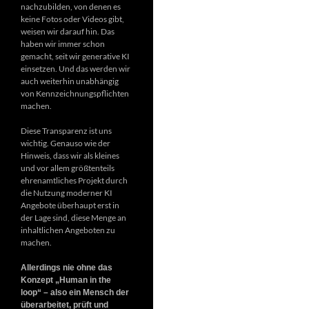
nachzubilden, von denen es
keine Fotos oder Videos gibt,
weisen wir darauf hin. Das
haben wir immer schon
gemacht, seit wir generative KI
einsetzen. Und das werden wir
auch weiterhin unabhängig
von Kennzeichnungspflichten
machen.
Diese Transparenz ist uns
wichtig. Genauso wie der
Hinweis, dass wir als kleines
und vor allem größtenteils
ehrenamtliches Projekt durch
die Nutzung moderner KI
Angebote überhaupt erst in
der Lage sind, diese Menge an
inhaltlichen Angeboten zu
machen.
Allerdings nie ohne das
Konzept „Human in the
loop“ – also ein Mensch der
überarbeitet, prüft und