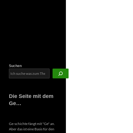
Newsletter
Suchen
Die Seite mit dem
Ge…
Ge-schichte fängt mit "Ge" an.
Aber das ist eine Basis für den