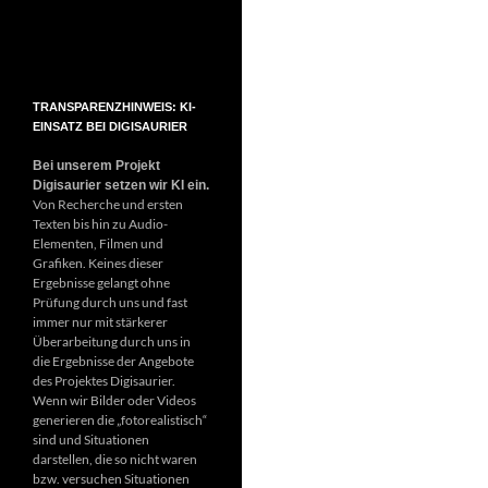
TRANSPARENZHINWEIS: KI-
EINSATZ BEI DIGISAURIER
Bei unserem Projekt
Digisaurier setzen wir KI ein.
Von Recherche und ersten
Texten bis hin zu Audio-
Elementen, Filmen und
Grafiken. Keines dieser
Ergebnisse gelangt ohne
Prüfung durch uns und fast
immer nur mit stärkerer
Überarbeitung durch uns in
die Ergebnisse der Angebote
des Projektes Digisaurier.
Wenn wir Bilder oder Videos
generieren die „fotorealistisch“
sind und Situationen
darstellen, die so nicht waren
bzw. versuchen Situationen