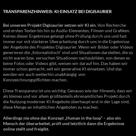
TRANSPARENZHINWEIS: KI-EINSATZ BEI DIGISAURIER
Bei unserem Projekt Digisaurier setzen wir KI ein.
Von Recherche
und ersten Texten bis hin zu Audio-Elementen, Filmen und Grafiken.
Keines dieser Ergebnisse gelangt ohne Prüfung durch uns und fast
immer nur mit stärkerer Überarbeitung durch uns in die Ergebnisse
der Angebote des Projektes Digisaurier. Wenn wir Bilder oder Videos
generieren die „fotorealistisch“ sind und Situationen darstellen, die so
nicht waren bzw. versuchen Situationen nachzubilden, von denen es
keine Fotos oder Videos gibt, weisen wir darauf hin. Das haben wir
immer schon gemacht, seit wir generative KI einsetzen. Und das
werden wir auch weiterhin unabhängig von
Kennzeichnungspflichten machen.
Diese Transparenz ist uns wichtig. Genauso wie der Hinweis, dass wir
als kleines und vor allem größtenteils ehrenamtliches Projekt durch
die Nutzung moderner KI Angebote überhaupt erst in der Lage sind,
diese Menge an inhaltlichen Angeboten zu machen.
Allerdings nie ohne das Konzept „Human in the loop“ – also ein
Mensch der überarbeitet, prüft und letztlich dann die Ergebnisse
online stellt und freigibt.