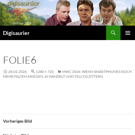
Zum
Inhalt
springen
Suchen
Digisaurier
PRIMÄR
MENÜ
FOLIE6
28.02.2026
1280 × 720
MWC 2026: WENN SMARTPHONES NOCH
MEHR FALTEN KRIEGEN, KI HANDELT UND TELCOS ZITTERN
Vorheriges Bild