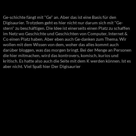
Ge-schichte fängt mit "Ge" an. Aber das ist eine Basis für den
Digisaurier. Trotzdem geht es hier nicht nur darum sich mit "Ge-
stern" zu beschäftigen. Die Idee ist einerseits einen Platz zu schaffen
im Netz wo Geschichte und Geschichten von Computer, Internet &
Co einen Platz haben. Aber eben auch Ge-danken zum Thema. Wir
wollen mit dem Wissen von dem, woher das alles kommt auch
darüber bloggen, was das morgen bringt. Bei der Menge an Personen
die hier mitmachen, wird das kontrovers, komisch, kurios und
kritisch. Es hatte also auch die Seite mit dem K werden können. Ist es
aber nicht. Viel Spaß hier Der Digisaurier