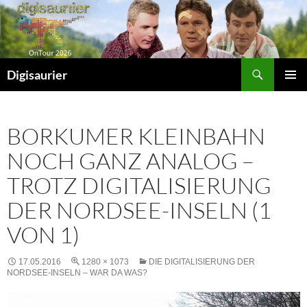
Zum
Inhalt
springen
Suchen
Digisaurier
PRIMÄR
MENÜ
BORKUMER KLEINBAHN
NOCH GANZ ANALOG –
TROTZ DIGITALISIERUNG
DER NORDSEE-INSELN (1
VON 1)
17.05.2016
1280 × 1073
DIE DIGITALISIERUNG DER
NORDSEE-INSELN – WAR DA WAS?