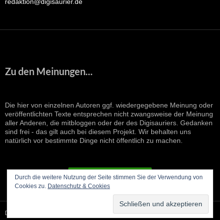
redaktion@digisaurier.de
Zu den Meinungen...
Die hier von einzelnen Autoren ggf. wiedergegebene Meinung oder
veröffentlichten Texte entsprechen nicht zwangsweise der Meinung
aller Anderen, die mitbloggen oder der des Digisauriers. Gedanken
sind frei - das gilt auch bei diesem Projekt. Wir behalten uns
natürlich vor bestimmte Dinge nicht öffentlich zu machen.
VERTRAG WIDERRUFEN
Durch die weitere Nutzung der Seite stimmen Sie der Verwendung von
Cookies zu.
Datenschutz & Cookies
Datenschutzerklärung
Stolz präsentiert von WordPress