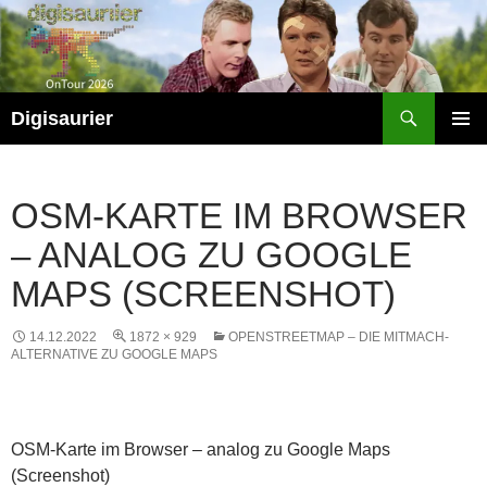
Zum
Inhalt
springen
Suchen
Digisaurier
PRIMÄR
MENÜ
OSM-KARTE IM BROWSER
– ANALOG ZU GOOGLE
MAPS (SCREENSHOT)
14.12.2022
1872 × 929
OPENSTREETMAP – DIE MITMACH-
ALTERNATIVE ZU GOOGLE MAPS
OSM-Karte im Browser – analog zu Google Maps
(Screenshot)