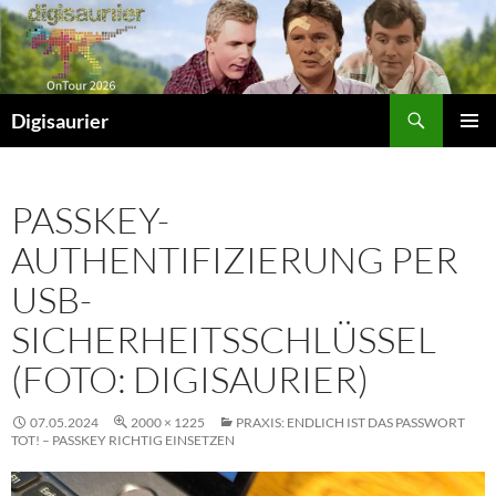
Zum
Inhalt
springen
Suchen
Digisaurier
PRIMÄR
MENÜ
PASSKEY-
AUTHENTIFIZIERUNG PER
USB-
SICHERHEITSSCHLÜSSEL
(FOTO: DIGISAURIER)
07.05.2024
2000 × 1225
PRAXIS: ENDLICH IST DAS PASSWORT
TOT! – PASSKEY RICHTIG EINSETZEN