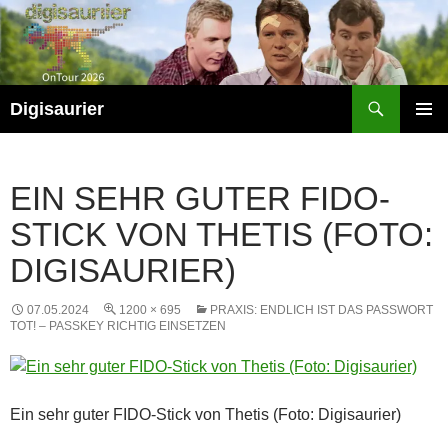
Zum
Inhalt
springen
Suchen
Digisaurier
PRIMÄR
MENÜ
EIN SEHR GUTER FIDO-
STICK VON THETIS (FOTO:
DIGISAURIER)
07.05.2024
1200 × 695
PRAXIS: ENDLICH IST DAS PASSWORT
TOT! – PASSKEY RICHTIG EINSETZEN
Ein sehr guter FIDO-Stick von Thetis (Foto: Digisaurier)