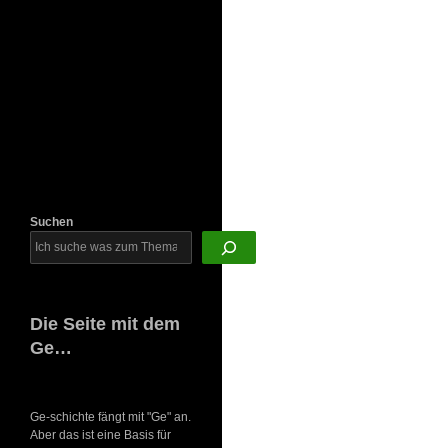
Newsletter
Suchen
Die Seite mit dem
Ge…
Ge-schichte fängt mit "Ge" an.
Aber das ist eine Basis für