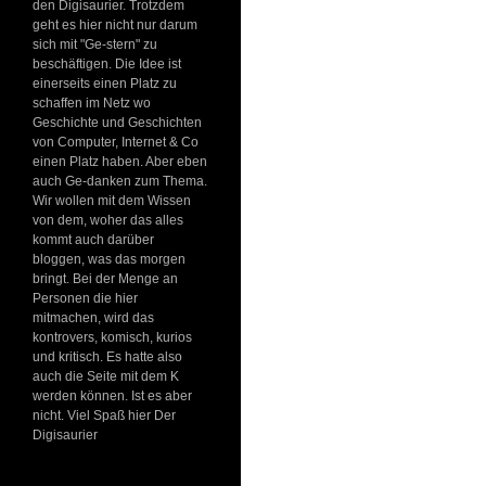
den Digisaurier. Trotzdem
geht es hier nicht nur darum
sich mit "Ge-stern" zu
beschäftigen. Die Idee ist
einerseits einen Platz zu
schaffen im Netz wo
Geschichte und Geschichten
von Computer, Internet & Co
einen Platz haben. Aber eben
auch Ge-danken zum Thema.
Wir wollen mit dem Wissen
von dem, woher das alles
kommt auch darüber
bloggen, was das morgen
bringt. Bei der Menge an
Personen die hier
mitmachen, wird das
kontrovers, komisch, kurios
und kritisch. Es hatte also
auch die Seite mit dem K
werden können. Ist es aber
nicht. Viel Spaß hier Der
Digisaurier