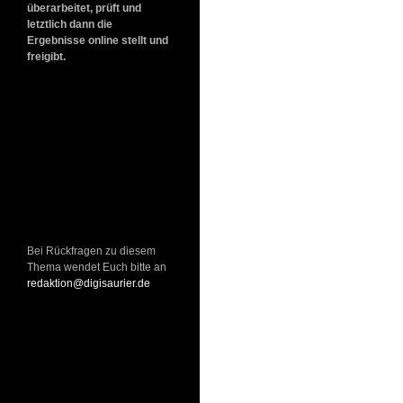
überarbeitet, prüft und
letztlich dann die
Ergebnisse online stellt und
freigibt.
Bei Rückfragen zu diesem
Thema wendet Euch bitte an
redaktion@digisaurier.de