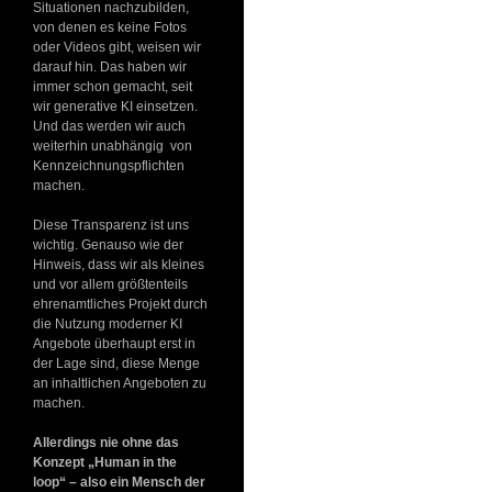
Situationen nachzubilden,
von denen es keine Fotos
oder Videos gibt, weisen wir
darauf hin. Das haben wir
immer schon gemacht, seit
wir generative KI einsetzen.
Und das werden wir auch
weiterhin unabhängig von
Kennzeichnungspflichten
machen.
Diese Transparenz ist uns
wichtig. Genauso wie der
Hinweis, dass wir als kleines
und vor allem größtenteils
ehrenamtliches Projekt durch
die Nutzung moderner KI
Angebote überhaupt erst in
der Lage sind, diese Menge
an inhaltlichen Angeboten zu
machen.
Allerdings nie ohne das
Konzept „Human in the
loop“ – also ein Mensch der