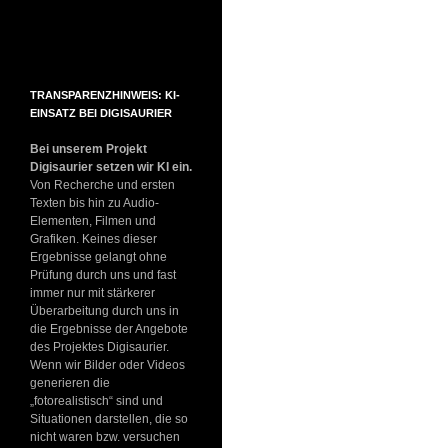
TRANSPARENZHINWEIS: KI-
EINSATZ BEI DIGISAURIER
Bei unserem Projekt
Digisaurier setzen wir KI ein.
Von Recherche und ersten
Texten bis hin zu Audio-
Elementen, Filmen und
Grafiken. Keines dieser
Ergebnisse gelangt ohne
Prüfung durch uns und fast
immer nur mit stärkerer
Überarbeitung durch uns in
die Ergebnisse der Angebote
des Projektes Digisaurier.
Wenn wir Bilder oder Videos
generieren die
„fotorealistisch“ sind und
Situationen darstellen, die so
nicht waren bzw. versuchen