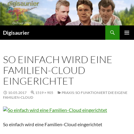
Zum
Inhalt
springen
Suchen
Digisaurier
PRIMÄR
MENÜ
SO EINFACH WIRD EINE
FAMILIEN-CLOUD
EINGERICHTET
10.05.2017
1519 × 905
PRAXIS: SO FUNKTIONIERT DIE EIGENE
FAMILIEN-CLOUD
So einfach wird eine Familien-Cloud eingerichtet