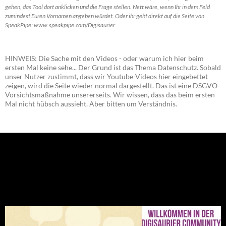
gehen, das Tool dort anklicken und die Frage stellen. Nett wäre, wenn Ihr in dem Feld
zumindest Euren Vornamen angeben würdet. Oder ihr geht direkt auf die Seite von
SpeakPipe: www.speakpipe.com/Digisaurier
HINWEIS: Die Sache mit den Videos - oder warum ich hier beim
ersten Mal keine sehe... Der Grund ist das Thema Datenschutz. Sobald
unser Nutzer zustimmt, dass wir Youtube-Videos hier eingebettet
zeigen, wird die Seite wieder normal dargestellt. Das ist eine DSGVO-
Vorsichtsmaßnahme unsererseits. Wir wissen, dass das beim ersten
Mal nicht hübsch aussieht. Aber bitten um Verständnis.
NEU: Der Digisaurier-Newsletter