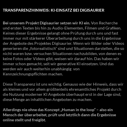
TRANSPARENZHINWEIS: KI-EINSATZ BEI DIGISAURIER
Bei unserem Projekt Digisaurier setzen wir KI ein.
Von Recherche
und ersten Texten bis hin zu Audio-Elementen, Filmen und Grafiken.
Keines dieser Ergebnisse gelangt ohne Prüfung durch uns und fast
immer nur mit stärkerer Überarbeitung durch uns in die Ergebnisse
der Angebote des Projektes Digisaurier. Wenn wir Bilder oder Videos
generieren die „fotorealistisch“ sind und Situationen darstellen, die so
nicht waren bzw. versuchen Situationen nachzubilden, von denen es
keine Fotos oder Videos gibt, weisen wir darauf hin. Das haben wir
immer schon gemacht, seit wir generative KI einsetzen. Und das
werden wir auch weiterhin unabhängig von
Kennzeichnungspflichten machen.
Diese Transparenz ist uns wichtig. Genauso wie der Hinweis, dass wir
als kleines und vor allem größtenteils ehrenamtliches Projekt durch
die Nutzung moderner KI Angebote überhaupt erst in der Lage sind,
diese Menge an inhaltlichen Angeboten zu machen.
Allerdings nie ohne das Konzept „Human in the loop“ – also ein
Mensch der überarbeitet, prüft und letztlich dann die Ergebnisse
online stellt und freigibt.