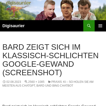
Zum
Inhalt
springen
Suchen
Digisaurier
PRIMÄR
MENÜ
BARD ZEIGT SICH IM
KLASSISCH-SCHLICHTEN
GOOGLE-GEWAND
(SCREENSHOT)
02.08.2023
2560 × 1085
PRAXIS: KI – SO HOLEN SIE AM
MEISTEN AUS CHATGPT, BARD UND BING CHATBOT