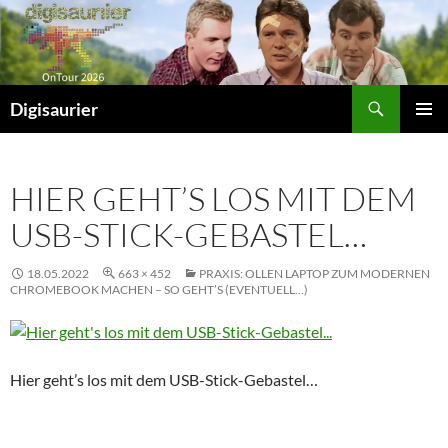
Zum
Inhalt
springen
Suchen
Digisaurier
PRIMÄR
MENÜ
HIER GEHT’S LOS MIT DEM
USB-STICK-GEBASTEL…
18.05.2022
663 × 452
PRAXIS: OLLEN LAPTOP ZUM MODERNEN
CHROMEBOOK MACHEN – SO GEHT’S (EVENTUELL…)
Hier geht’s los mit dem USB-Stick-Gebastel…