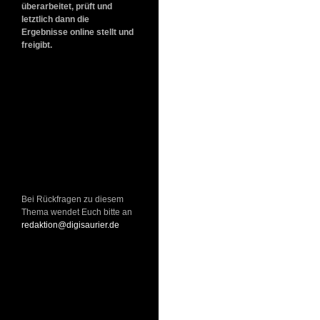
überarbeitet, prüft und
letztlich dann die
Ergebnisse online stellt und
freigibt.
Bei Rückfragen zu diesem
Thema wendet Euch bitte an
redaktion@digisaurier.de