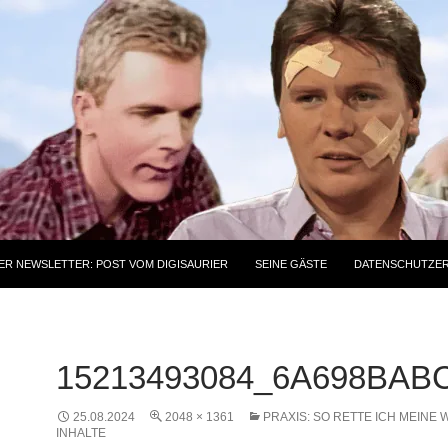
ER NEWSLETTER: POST VOM DIGISAURIER
SEINE GÄSTE
DATENSCHUTZE
15213493084_6A698BAB
25.08.2024
2048 × 1361
PRAXIS: SO RETTE ICH MEINE 
INHALTE