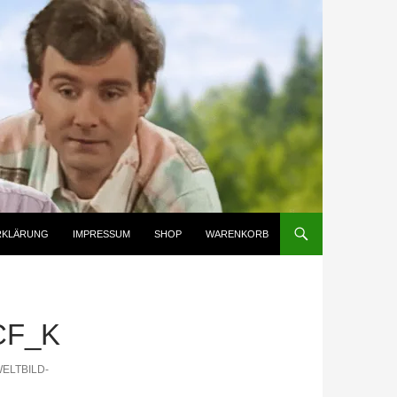
RKLÄRUNG
IMPRESSUM
SHOP
WARENKORB
CF_K
WELTBILD-