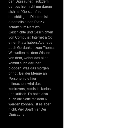
den Digisaurier. Trotzdem
geht es hier nicht nur darum
sich mit "Ge-stern" zu
beschäftigen. Die Idee ist
einerseits einen Platz zu
schaffen im Netz wo
Geschichte und Geschichten
von Computer, Internet & Co
einen Platz haben. Aber eben
auch Ge-danken zum Thema.
Wir wollen mit dem Wissen
von dem, woher das alles
kommt auch darüber
bloggen, was das morgen
bringt. Bei der Menge an
Personen die hier
mitmachen, wird das
kontrovers, komisch, kurios
und kritisch. Es hatte also
auch die Seite mit dem K
werden können. Ist es aber
nicht. Viel Spaß hier Der
Digisaurier