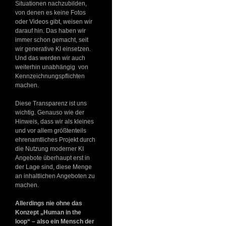
Situationen nachzubilden,
von denen es keine Fotos
oder Videos gibt, weisen wir
darauf hin. Das haben wir
immer schon gemacht, seit
wir generative KI einsetzen.
Und das werden wir auch
weiterhin unabhängig von
Kennzeichnungspflichten
machen.
Diese Transparenz ist uns
wichtig. Genauso wie der
Hinweis, dass wir als kleines
und vor allem größtenteils
ehrenamtliches Projekt durch
die Nutzung moderner KI
Angebote überhaupt erst in
der Lage sind, diese Menge
an inhaltlichen Angeboten zu
machen.
Allerdings nie ohne das
Konzept „Human in the
loop“ – also ein Mensch der