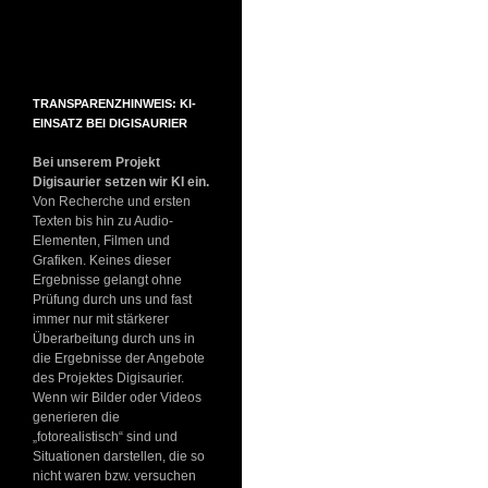
TRANSPARENZHINWEIS: KI-
EINSATZ BEI DIGISAURIER
Bei unserem Projekt
Digisaurier setzen wir KI ein.
Von Recherche und ersten
Texten bis hin zu Audio-
Elementen, Filmen und
Grafiken. Keines dieser
Ergebnisse gelangt ohne
Prüfung durch uns und fast
immer nur mit stärkerer
Überarbeitung durch uns in
die Ergebnisse der Angebote
des Projektes Digisaurier.
Wenn wir Bilder oder Videos
generieren die
„fotorealistisch“ sind und
Situationen darstellen, die so
nicht waren bzw. versuchen