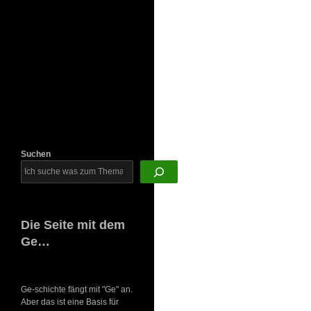
Newsletter
Suchen
Die Seite mit dem
Ge…
Ge-schichte fängt mit "Ge" an.
Aber das ist eine Basis für