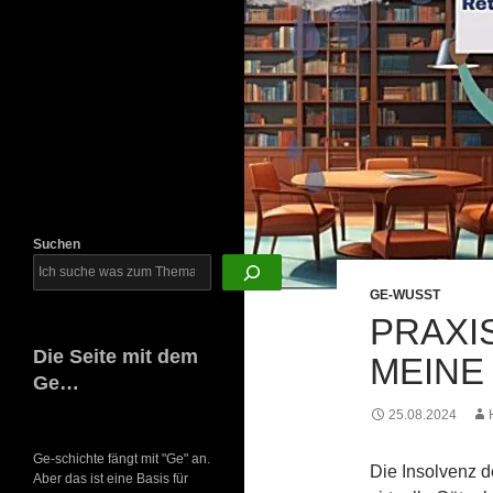
Newsletter
Suchen
GE-WUSST
PRAXIS
Die Seite mit dem
MEINE
Ge…
25.08.2024
Ge-schichte fängt mit "Ge" an.
Die Insolvenz d
Aber das ist eine Basis für