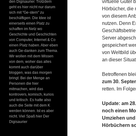
virtuelle Güter
den Digisaurier. Trotzdem
geht es hier nicht nur darum
Hörbücher, die 
sich mit "Ge-stern" zu
von diesem Anbi
beschäftigen. Die Idee ist
nutzen. Denn E
einerseits einen Platz zu
schaffen im Netz wo
Geschäftsbetrie
Geschichte und Geschichten
Server abgescha
von Computer, Internet & Co
gespeichert wer
einen Platz haben. Aber eben
auch Ge-danken zum Thema.
von Weltbild üb
Wir wollen mit dem Wissen
an dieser Situa
von dem, woher das alles
kommt auch darüber
bloggen, was das morgen
Betroffenen ble
bringt. Bei der Menge an
zum 30. Septe
Personen die hier
retten. Im Folg
mitmachen, wird das
kontrovers, komisch, kurios
und kritisch. Es hatte also
Update: am 28.0
auch die Seite mit dem K
noch einen Mon
werden können. Ist es aber
nicht. Viel Spaß hier Der
Umziehen und 
Digisaurier
Hörbüchern som