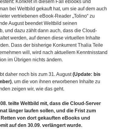
 besteht: Konkret in diesem Fall eBooks und
man bei Weltbild gekauft hat, um sie auf dem auch
eter vertriebenen eBook-Reader „Tolino“ zu
nde August beendet Weltbild seinen
b, und dazu zählt dann auch, dass die Cloud-
ltet werden, auf denen diese virtuellen Inhalte
den. Dass der bisherige Konkurrent Thalia Teile
ernehmen will, wird nach aktuellem Kenntnisstand
tion im Übrigen nichts ändern.
ibt daher noch bis zum 31. August
(Update: bis
mber)
, um die von ihnen erworbenen Inhalte zu
enden zeigen wir, wie das geht.
8. teilte Weltbild mit, dass die Cloud-Server
at länger laufen sollen, und die Frist zum
Retten von dort gekauften eBooks und
it auf den 30.09. verlängert wurde.