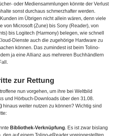
ücher- oder Mediensammlungen könnte der Verlust
nhalte sonst durchaus schmerzhafter werden.
Kunden im Übrigen nicht allein wären, denn viele
le von Microsoft (Zune) bis Sony (Reader), von
ts) bis Logitech (Harmony) belegen, wie schnell
Cloud-Dienste auch die zugehörige Hardware zu
machen können. Das zumindest ist beim Tolino-
 dem ja eine Allianz aus mehreren Buchhändlern
Fall.
itte zur Rettung
offene nun vorgehen, um ihre bei Weltbild
s und Hörbuch-Downloads über den 31.08.
)
hinaus weiter nutzen zu können? Wichtig sind
tte:
nnte
Bibliothek-Verknüpfung
. Es ist zwar bislang
h, den auf einem Tolino-eReader voreingestellten