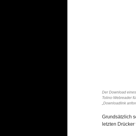
Der Download eines
Tolino-Webreader fü
„Downloadlink anfor
Grundsätzlich s
letzten Drücker