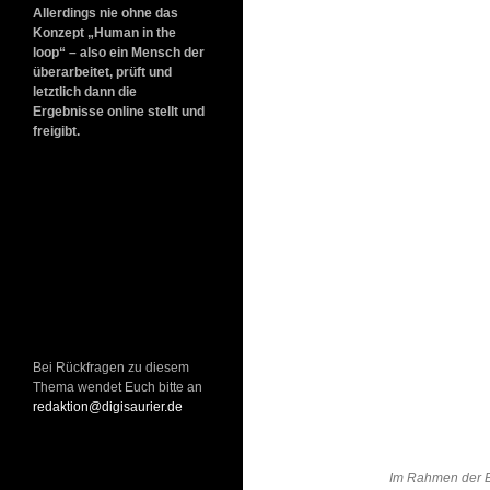
Allerdings nie ohne das
Konzept „Human in the
loop“ – also ein Mensch der
überarbeitet, prüft und
letztlich dann die
Ergebnisse online stellt und
freigibt.
Bei Rückfragen zu diesem
Thema wendet Euch bitte an
redaktion@digisaurier.de
Im Rahmen der B