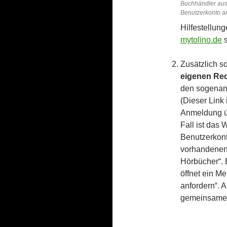
Buchhändler aus 
Benutzerkonto a
Hilfestellung
mytolino.de
s
Zusätzlich s
eigenen Rec
den sogenan
(Dieser Link 
Anmeldung ü
Fall ist das 
Benutzerkont
vorhandenen 
Hörbücher“. 
öffnet ein M
anfordern“. 
gemeinsamen