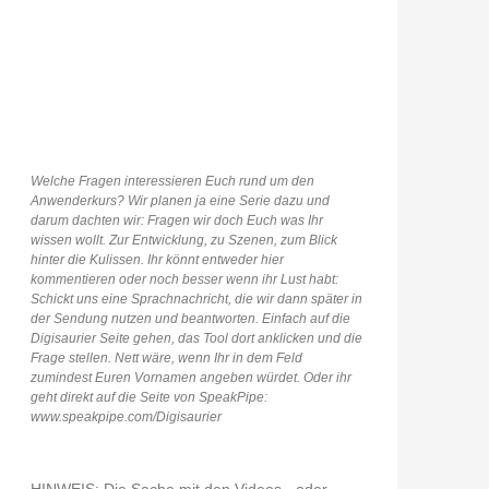
Welche Fragen interessieren Euch rund um den
Anwenderkurs? Wir planen ja eine Serie dazu und
darum dachten wir: Fragen wir doch Euch was Ihr
wissen wollt. Zur Entwicklung, zu Szenen, zum Blick
hinter die Kulissen. Ihr könnt entweder hier
kommentieren oder noch besser wenn ihr Lust habt:
Schickt uns eine Sprachnachricht, die wir dann später in
der Sendung nutzen und beantworten. Einfach auf die
Digisaurier Seite gehen, das Tool dort anklicken und die
Frage stellen. Nett wäre, wenn Ihr in dem Feld
zumindest Euren Vornamen angeben würdet. Oder ihr
geht direkt auf die Seite von SpeakPipe:
www.speakpipe.com/Digisaurier
HINWEIS: Die Sache mit den Videos - oder