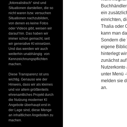
„fotorealistisch“ sind und
Buchhändler 
Situationen darstellen, die so
ein zusätzli
nicht waren bzw. versuchen
Situationen nachzubilden,
einrichten, 
von denen es keine Fotos
Thalia oder 
oder Videos gibt, weisen wir
kann man dan
darauf hin. Das haben wir
immer schon gemacht, seit
Sondern die 
wir generative KI einsetzen.
eigene Bibli
Und das werden wir auch
hinterlegt w
weiterhin unabhängig von
Kennzeichnungspflichten
zunächst auf
machen.
Nutzerkonto 
unter Menü -
Diese Transparenz ist uns
wichtig. Genauso wie der
melden sie 
Hinweis, dass wir als kleines
an.
und vor allem größtenteils
ehrenamtliches Projekt durch
die Nutzung moderner KI
Angebote überhaupt erst in
der Lage sind, diese Menge
an inhaltlichen Angeboten zu
machen.