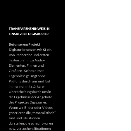
TRANSPARENZHINWEIS: KI-
EINSATZ BEI DIGISAURIER
Bei unserem Projekt
Digisaurier setzen wir KI ein.
Von Recherche und ersten
Texten bis hin zu Audio-
Elementen, Filmen und
Grafiken. Keines dieser
Ergebnisse gelangt ohne
Prüfung durch uns und fast
immer nur mit stärkerer
Überarbeitung durch uns in
die Ergebnisse der Angebote
des Projektes Digisaurier.
Wenn wir Bilder oder Videos
generieren die „fotorealistisch“
sind und Situationen
darstellen, die so nicht waren
bzw. versuchen Situationen