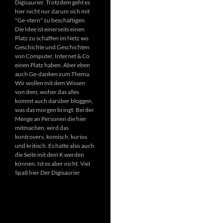
Digisaurier. Trotzdem geht es
hier nicht nur darum sich mit
"Ge-stern" zu beschäftigen.
Die Idee ist einerseits einen
Platz zu schaffen im Netz wo
Geschichte und Geschichten
von Computer, Internet & Co
einen Platz haben. Aber eben
auch Ge-danken zum Thema.
Wir wollen mit dem Wissen
von dem, woher das alles
kommt auch darüber bloggen,
was das morgen bringt. Bei der
Menge an Personen die hier
mitmachen, wird das
kontrovers, komisch, kurios
und kritisch. Es hatte also auch
die Seite mit dem K werden
können. Ist es aber nicht. Viel
Spaß hier Der Digisaurier