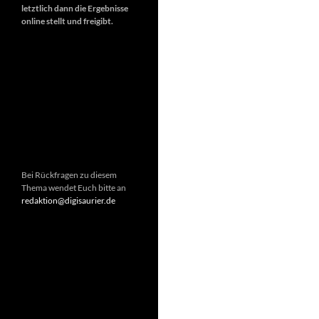
letztlich dann die Ergebnisse
online stellt und freigibt.
Bei Rückfragen zu diesem
Thema wendet Euch bitte an
redaktion@digisaurier.de