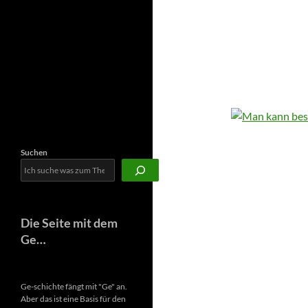
Newsletter
Suchen
Die Seite mit dem
Ge…
Ge-schichte fängt mit "Ge" an.
Aber das ist eine Basis für den