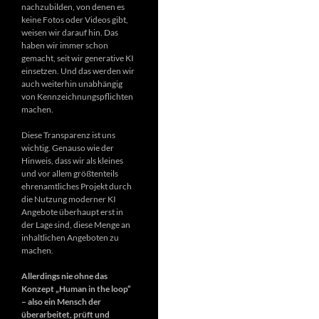
nachzubilden, von denen es
keine Fotos oder Videos gibt,
weisen wir darauf hin. Das
haben wir immer schon
gemacht, seit wir generative KI
einsetzen. Und das werden wir
auch weiterhin unabhängig
von Kennzeichnungspflichten
machen.
Diese Transparenz ist uns
wichtig. Genauso wie der
Hinweis, dass wir als kleines
und vor allem größtenteils
ehrenamtliches Projekt durch
die Nutzung moderner KI
Angebote überhaupt erst in
der Lage sind, diese Menge an
inhaltlichen Angeboten zu
machen.
Allerdings nie ohne das
Konzept „Human in the loop“
– also ein Mensch der
überarbeitet, prüft und