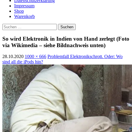
Datenschutzerklärung
Impressum
Shop
Warenkorb
Suchen
nach:
So wird Elektronik in Indien von Hand zerlegt (Foto
via Wikimedia – siehe Bildnachweis unten)
28.10.2020
1000 × 666
Problemfall Elektronikschrott. Oder: Wo
sind all die iPods hin?