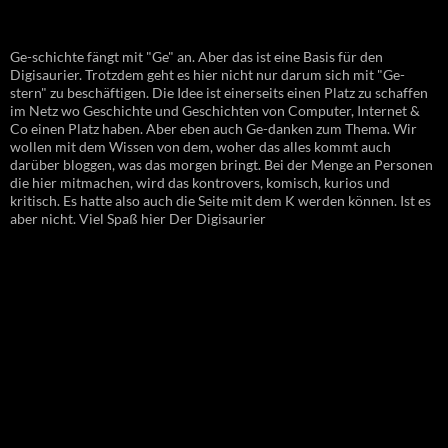
Ge-schichte fängt mit "Ge" an. Aber das ist eine Basis für den
Digisaurier. Trotzdem geht es hier nicht nur darum sich mit "Ge-
stern" zu beschäftigen. Die Idee ist einerseits einen Platz zu schaffen
im Netz wo Geschichte und Geschichten von Computer, Internet &
Co einen Platz haben. Aber eben auch Ge-danken zum Thema. Wir
wollen mit dem Wissen von dem, woher das alles kommt auch
darüber bloggen, was das morgen bringt. Bei der Menge an Personen
die hier mitmachen, wird das kontrovers, komisch, kurios und
kritisch. Es hatte also auch die Seite mit dem K werden können. Ist es
aber nicht. Viel Spaß hier Der Digisaurier