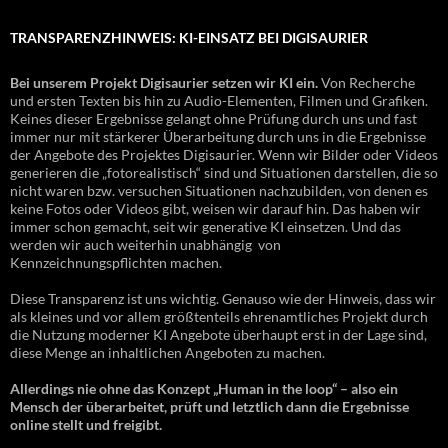
TRANSPARENZHINWEIS: KI-EINSATZ BEI DIGISAURIER
Bei unserem Projekt Digisaurier setzen wir KI ein.
Von Recherche
und ersten Texten bis hin zu Audio-Elementen, Filmen und Grafiken.
Keines dieser Ergebnisse gelangt ohne Prüfung durch uns und fast
immer nur mit stärkerer Überarbeitung durch uns in die Ergebnisse
der Angebote des Projektes Digisaurier. Wenn wir Bilder oder Videos
generieren die „fotorealistisch“ sind und Situationen darstellen, die so
nicht waren bzw. versuchen Situationen nachzubilden, von denen es
keine Fotos oder Videos gibt, weisen wir darauf hin. Das haben wir
immer schon gemacht, seit wir generative KI einsetzen. Und das
werden wir auch weiterhin unabhängig von
Kennzeichnungspflichten machen.
Diese Transparenz ist uns wichtig. Genauso wie der Hinweis, dass wir
als kleines und vor allem größtenteils ehrenamtliches Projekt durch
die Nutzung moderner KI Angebote überhaupt erst in der Lage sind,
diese Menge an inhaltlichen Angeboten zu machen.
Allerdings nie ohne das Konzept „Human in the loop“ – also ein
Mensch der überarbeitet, prüft und letztlich dann die Ergebnisse
online stellt und freigibt.