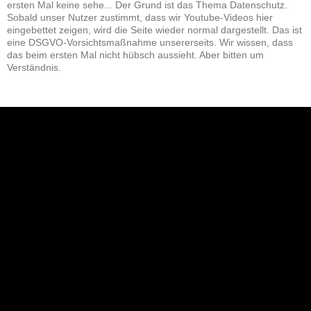
ersten Mal keine sehe... Der Grund ist das Thema Datenschutz.
Sobald unser Nutzer zustimmt, dass wir Youtube-Videos hier
eingebettet zeigen, wird die Seite wieder normal dargestellt. Das ist
eine DSGVO-Vorsichtsmaßnahme unsererseits. Wir wissen, dass
das beim ersten Mal nicht hübsch aussieht. Aber bitten um
Verständnis.
NEU: Der Digisaurier-Newsletter