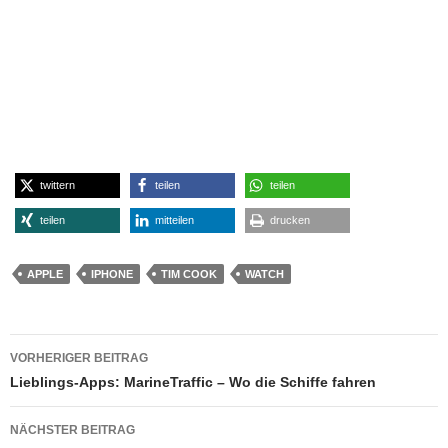
twittern
teilen
teilen
teilen
mitteilen
drucken
APPLE
IPHONE
TIM COOK
WATCH
Beitragsnavigation
VORHERIGER BEITRAG
Lieblings-Apps: MarineTraffic – Wo die Schiffe fahren
NÄCHSTER BEITRAG