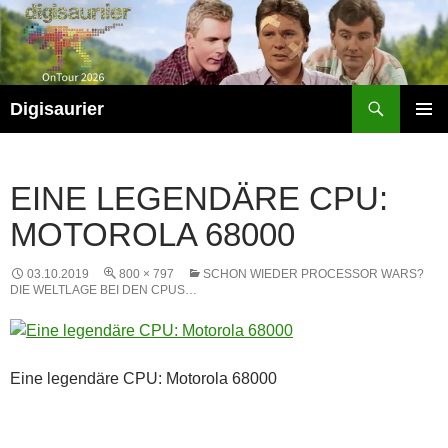
Zum
Inhalt
springen
Suchen
Digisaurier
PRIMÄR
MENÜ
EINE LEGENDÄRE CPU:
MOTOROLA 68000
03.10.2019
800 × 797
SCHON WIEDER PROCESSOR WARS?
DIE WELTLAGE BEI DEN CPUS…
Eine legendäre CPU: Motorola 68000