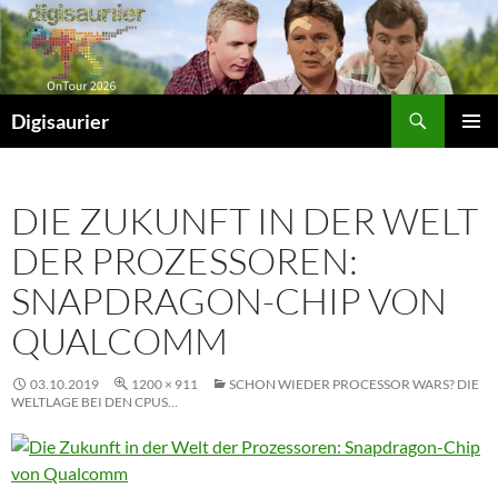
Zum
Inhalt
springen
Suchen
Digisaurier
PRIMÄR
MENÜ
DIE ZUKUNFT IN DER WELT
DER PROZESSOREN:
SNAPDRAGON-CHIP VON
QUALCOMM
03.10.2019
1200 × 911
SCHON WIEDER PROCESSOR WARS? DIE
WELTLAGE BEI DEN CPUS…