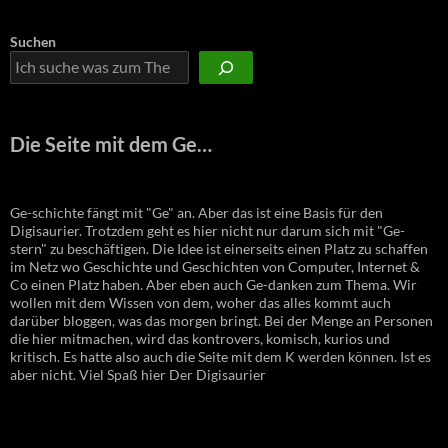
Suchen
Die Seite mit dem Ge…
Ge-schichte fängt mit "Ge" an. Aber das ist eine Basis für den
Digisaurier. Trotzdem geht es hier nicht nur darum sich mit "Ge-
stern" zu beschäftigen. Die Idee ist einerseits einen Platz zu schaffen
im Netz wo Geschichte und Geschichten von Computer, Internet &
Co einen Platz haben. Aber eben auch Ge-danken zum Thema. Wir
wollen mit dem Wissen von dem, woher das alles kommt auch
darüber bloggen, was das morgen bringt. Bei der Menge an Personen
die hier mitmachen, wird das kontrovers, komisch, kurios und
kritisch. Es hatte also auch die Seite mit dem K werden können. Ist es
aber nicht. Viel Spaß hier Der Digisaurier