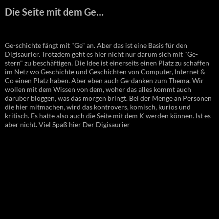
Die Seite mit dem Ge…
Ge-schichte fängt mit "Ge" an. Aber das ist eine Basis für den
Digisaurier. Trotzdem geht es hier nicht nur darum sich mit "Ge-
stern" zu beschäftigen. Die Idee ist einerseits einen Platz zu schaffen
im Netz wo Geschichte und Geschichten von Computer, Internet &
Co einen Platz haben. Aber eben auch Ge-danken zum Thema. Wir
wollen mit dem Wissen von dem, woher das alles kommt auch
darüber bloggen, was das morgen bringt. Bei der Menge an Personen
die hier mitmachen, wird das kontrovers, komisch, kurios und
kritisch. Es hatte also auch die Seite mit dem K werden können. Ist es
aber nicht. Viel Spaß hier Der Digisaurier