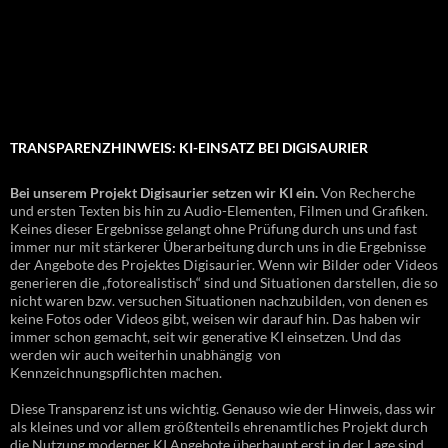
TRANSPARENZHINWEIS: KI-EINSATZ BEI DIGISAURIER
Bei unserem Projekt Digisaurier setzen wir KI ein.
Von Recherche
und ersten Texten bis hin zu Audio-Elementen, Filmen und Grafiken.
Keines dieser Ergebnisse gelangt ohne Prüfung durch uns und fast
immer nur mit stärkerer Überarbeitung durch uns in die Ergebnisse
der Angebote des Projektes Digisaurier. Wenn wir Bilder oder Videos
generieren die „fotorealistisch“ sind und Situationen darstellen, die so
nicht waren bzw. versuchen Situationen nachzubilden, von denen es
keine Fotos oder Videos gibt, weisen wir darauf hin. Das haben wir
immer schon gemacht, seit wir generative KI einsetzen. Und das
werden wir auch weiterhin unabhängig von
Kennzeichnungspflichten machen.
Diese Transparenz ist uns wichtig. Genauso wie der Hinweis, dass wir
als kleines und vor allem größtenteils ehrenamtliches Projekt durch
die Nutzung moderner KI Angebote überhaupt erst in der Lage sind,