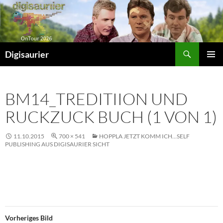
Zum
Inhalt
springen
Suchen
Digisaurier
PRIMÄR
MENÜ
BM14_TREDITIION UND
RUCKZUCK BUCH (1 VON 1)
11.10.2015
700 × 541
HOPPLA JETZT KOMM ICH…SELF
PUBLISHING AUS DIGISAURIER SICHT
Vorheriges Bild