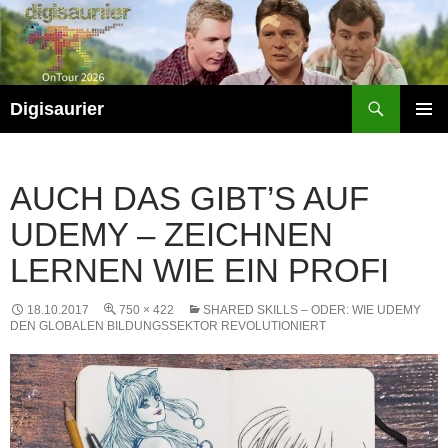
Zum
Inhalt
springen
Suchen
Digisaurier
PRIMÄR
MENÜ
AUCH DAS GIBT’S AUF
UDEMY – ZEICHNEN
LERNEN WIE EIN PROFI
18.10.2017
750 × 422
SHARED SKILLS – ODER: WIE UDEMY
DEN GLOBALEN BILDUNGSSEKTOR REVOLUTIONIERT