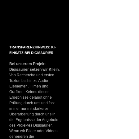
TRANSPARENZHINWEIS: KI-
EINSATZ BEI DIGISAURIER
Bei unserem Projekt
Digisaurier setzen wir KI ein.
Von Recherche und ersten
Texten bis hin zu Audio-
Elementen, Filmen und
Grafiken. Keines dieser
Ergebnisse gelangt ohne
Prüfung durch uns und fast
immer nur mit stärkerer
Überarbeitung durch uns in
die Ergebnisse der Angebote
des Projektes Digisaurier.
Wenn wir Bilder oder Videos
generieren die