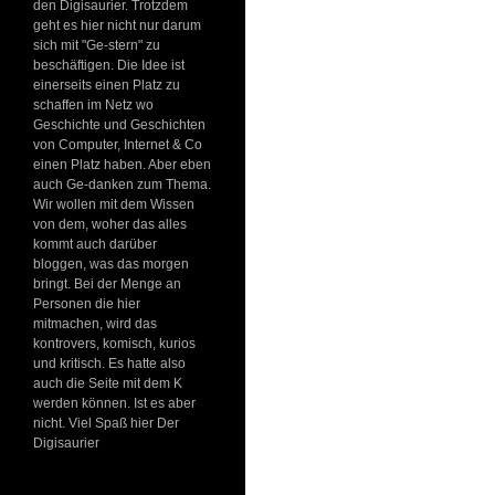
den Digisaurier. Trotzdem
geht es hier nicht nur darum
sich mit "Ge-stern" zu
beschäftigen. Die Idee ist
einerseits einen Platz zu
schaffen im Netz wo
Geschichte und Geschichten
von Computer, Internet & Co
einen Platz haben. Aber eben
auch Ge-danken zum Thema.
Wir wollen mit dem Wissen
von dem, woher das alles
kommt auch darüber
bloggen, was das morgen
bringt. Bei der Menge an
Personen die hier
mitmachen, wird das
kontrovers, komisch, kurios
und kritisch. Es hatte also
auch die Seite mit dem K
werden können. Ist es aber
nicht. Viel Spaß hier Der
Digisaurier