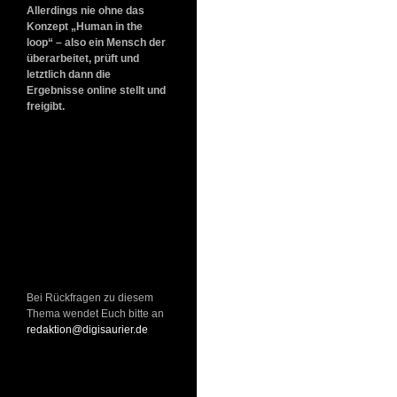
Allerdings nie ohne das
Konzept „Human in the
loop“ – also ein Mensch der
überarbeitet, prüft und
letztlich dann die
Ergebnisse online stellt und
freigibt.
Bei Rückfragen zu diesem
Thema wendet Euch bitte an
redaktion@digisaurier.de