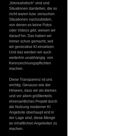
„fotorealistisch“ sind und
Situationen darstellen, die so
nicht waren bzw. versuchen
Situationen nachzubilden,
von denen es keine Fotos
oder Videos gibt, weisen wir
darauf hin. Das haben wir
immer schon gemacht, seit
wir generative KI einsetzen.
Und das werden wir auch
weiterhin unabhängig von
Kennzeichnungspflichten
machen.
Diese Transparenz ist uns
wichtig. Genauso wie der
Hinweis, dass wir als kleines
und vor allem größtenteils
ehrenamtliches Projekt durch
die Nutzung moderner KI
Angebote überhaupt erst in
der Lage sind, diese Menge
an inhaltlichen Angeboten zu
machen.