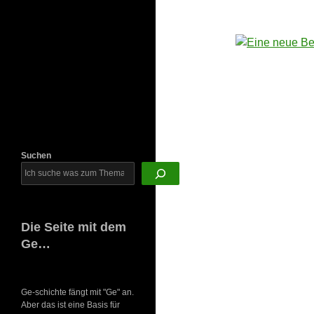
Newsletter
Suchen
Die Seite mit dem
Ge…
Ge-schichte fängt mit "Ge" an.
Aber das ist eine Basis für