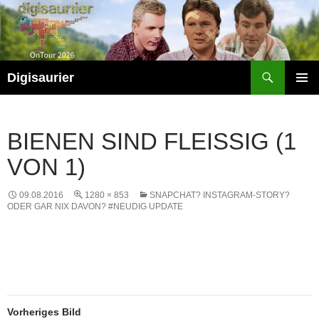
Zum
Inhalt
springen
Suchen
Digisaurier
PRIMÄR
MENÜ
BIENEN SIND FLEISSIG (1 V
ON 1)
09.08.2016
1280 × 853
SNAPCHAT? INSTAGRAM-STORY?
ODER GAR NIX DAVON? #NEUDIG UPDATE
Vorheriges Bild