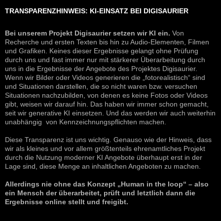
TRANSPARENZHINWEIS: KI-EINSATZ BEI DIGISAURIER
Bei unserem Projekt Digisaurier setzen wir KI ein.
Von
Recherche und ersten Texten bis hin zu Audio-Elementen, Filmen
und Grafiken. Keines dieser Ergebnisse gelangt ohne Prüfung
durch uns und fast immer nur mit stärkerer Überarbeitung durch
uns in die Ergebnisse der Angebote des Projektes Digisaurier.
Wenn wir Bilder oder Videos generieren die „fotorealistisch“ sind
und Situationen darstellen, die so nicht waren bzw. versuchen
Situationen nachzubilden, von denen es keine Fotos oder Videos
gibt, weisen wir darauf hin. Das haben wir immer schon gemacht,
seit wir generative KI einsetzen. Und das werden wir auch weiterhin
unabhängig von Kennzeichnungspflichten machen.
Diese Transparenz ist uns wichtig. Genauso wie der Hinweis, dass
wir als kleines und vor allem größtenteils ehrenamtliches Projekt
durch die Nutzung moderner KI Angebote überhaupt erst in der
Lage sind, diese Menge an inhaltlichen Angeboten zu machen.
Allerdings nie ohne das Konzept „Human in the loop“ – also
ein Mensch der überarbeitet, prüft und letztlich dann die
Ergebnisse online stellt und freigibt.