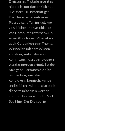
Digisaurier. Trotzdem geht es
hier nicht nur darum sich mit
"Ge-stern" zu beschäftigen.
Die Idee ist einerseits einen
Platz zu schaffen im Netz wo
Geschichte und Geschichten
von Computer, Internet & Co
einen Platz haben. Aber eben
auch Ge-danken zum Thema.
Wir wollen mit dem Wissen
von dem, woher das alles
kommt auch darüber bloggen,
was das morgen bringt. Bei der
Menge an Personen die hier
mitmachen, wird das
kontrovers, komisch, kurios
und kritisch. Es hatte also auch
die Seite mit dem K werden
können. Ist es aber nicht. Viel
Spaß hier Der Digisaurier