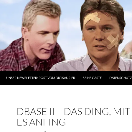
UNSER NEWSLETTER: POST VOM DIGISAURIER
SEINE GÄSTE
DATENSCHUT
DBASE II – DAS DING, MI
ES ANFING