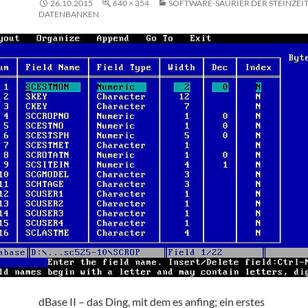
26.10.2015
640 × 354
SOFTWARE-SAURIER DER STEINZEIT 
DATENBANKEN
dBase II – das Ding, mit dem es anfing; ein erstes