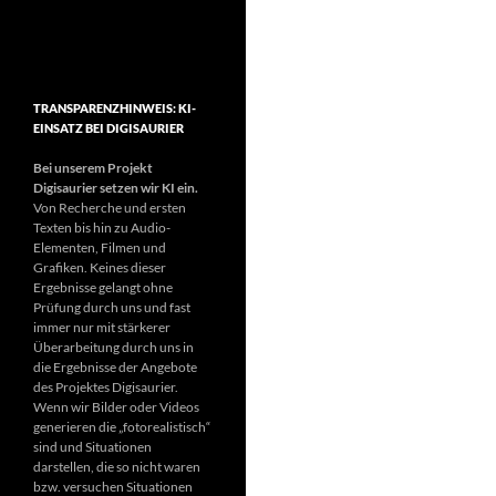
TRANSPARENZHINWEIS: KI-
EINSATZ BEI DIGISAURIER
Bei unserem Projekt
Digisaurier setzen wir KI ein.
Von Recherche und ersten
Texten bis hin zu Audio-
Elementen, Filmen und
Grafiken. Keines dieser
Ergebnisse gelangt ohne
Prüfung durch uns und fast
immer nur mit stärkerer
Überarbeitung durch uns in
die Ergebnisse der Angebote
des Projektes Digisaurier.
Wenn wir Bilder oder Videos
generieren die „fotorealistisch“
sind und Situationen
darstellen, die so nicht waren
bzw. versuchen Situationen