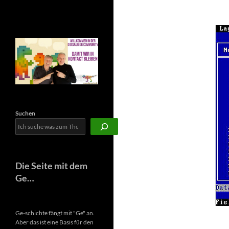
Newsletter
Suchen
Die Seite mit dem
Ge…
Ge-schichte fängt mit "Ge" an.
Aber das ist eine Basis für den