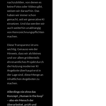
nachzubilden, von denen es
keine Fotos oder Videos gibt,
weisen wir darauf hin. Das
haben wir immer schon
gemacht, seit wir generative KI
einsetzen. Und das werden wir
auch weiterhin unabhängig
von Kennzeichnungspflichten
machen.
Diese Transparenz ist uns
wichtig. Genauso wie der
Hinweis, dass wir als kleines
und vor allem größtenteils
ehrenamtliches Projekt durch
die Nutzung moderner KI
Angebote überhaupt erst in
der Lage sind, diese Menge an
inhaltlichen Angeboten zu
machen.
Allerdings nie ohne das
Konzept „Human in the loop“
– also ein Mensch der
überarbeitet, prüft und