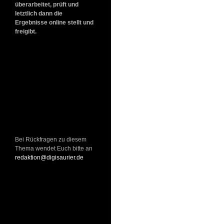
überarbeitet, prüft und
letztlich dann die
Ergebnisse online stellt und
freigibt.
Bei Rückfragen zu diesem
Thema wendet Euch bitte an
redaktion@digisaurier.de