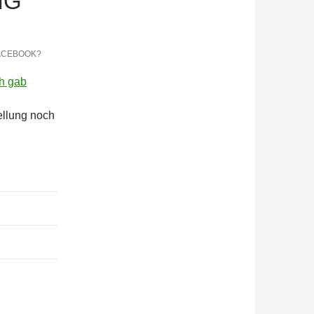
NG
ACEBOOK?
ellung noch