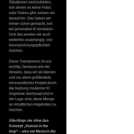
Situationen nachzubilden,
von denen es keine Fotos
oder Videos gibt, weisen wir
darauf hin. Das haben wir
immer schon gemacht, seit
wir generative KI einsetzen.
Und das werden wir auch
weiterhin unabhängig von
Kennzeichnungspflichten
machen.
Diese Transparenz ist uns
wichtig. Genauso wie der
Hinweis, dass wir als kleines
und vor allem größtenteils
ehrenamtliches Projekt durch
die Nutzung moderner KI
Angebote überhaupt erst in
der Lage sind, diese Menge
an inhaltlichen Angeboten zu
machen.
Allerdings nie ohne das
Konzept „Human in the
loop“ – also ein Mensch der