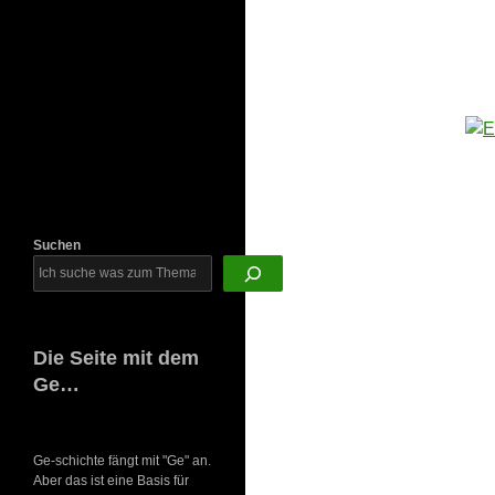
Newsletter
Suchen
Die Seite mit dem
Ge…
Ge-schichte fängt mit "Ge" an.
Aber das ist eine Basis für