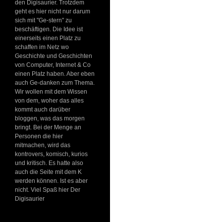
den Digisaurier. Trotzdem
geht es hier nicht nur darum
sich mit "Ge-stern" zu
beschäftigen. Die Idee ist
einerseits einen Platz zu
schaffen im Netz wo
Geschichte und Geschichten
von Computer, Internet & Co
einen Platz haben. Aber eben
auch Ge-danken zum Thema.
Wir wollen mit dem Wissen
von dem, woher das alles
kommt auch darüber
bloggen, was das morgen
bringt. Bei der Menge an
Personen die hier
mitmachen, wird das
kontrovers, komisch, kurios
und kritisch. Es hatte also
auch die Seite mit dem K
werden können. Ist es aber
nicht. Viel Spaß hier Der
Digisaurier