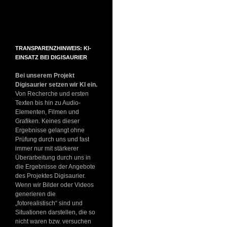
TRANSPARENZHINWEIS: KI-
EINSATZ BEI DIGISAURIER
Bei unserem Projekt
Digisaurier setzen wir KI ein.
Von Recherche und ersten
Texten bis hin zu Audio-
Elementen, Filmen und
Grafiken. Keines dieser
Ergebnisse gelangt ohne
Prüfung durch uns und fast
immer nur mit stärkerer
Überarbeitung durch uns in
die Ergebnisse der Angebote
des Projektes Digisaurier.
Wenn wir Bilder oder Videos
generieren die
„fotorealistisch“ sind und
Situationen darstellen, die so
nicht waren bzw. versuchen