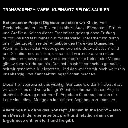
TRANSPARENZHINWEIS: KI-EINSATZ BEI DIGISAURIER
Bei unserem Projekt Digisaurier setzen wir KI ein.
Von
Recherche und ersten Texten bis hin zu Audio-Elementen, Filmen
und Grafiken. Keines dieser Ergebnisse gelangt ohne Prüfung
durch uns und fast immer nur mit stärkerer Überarbeitung durch
uns in die Ergebnisse der Angebote des Projektes Digisaurier.
Wenn wir Bilder oder Videos generieren die „fotorealistisch“ sind
und Situationen darstellen, die so nicht waren bzw. versuchen
Situationen nachzubilden, von denen es keine Fotos oder Videos
gibt, weisen wir darauf hin. Das haben wir immer schon gemacht,
seit wir generative KI einsetzen. Und das werden wir auch weiterhin
unabhängig von Kennzeichnungspflichten machen.
Diese Transparenz ist uns wichtig. Genauso wie der Hinweis, dass
wir als kleines und vor allem größtenteils ehrenamtliches Projekt
durch die Nutzung moderner KI Angebote überhaupt erst in der
Lage sind, diese Menge an inhaltlichen Angeboten zu machen.
Allerdings nie ohne das Konzept „Human in the loop“ – also
ein Mensch der überarbeitet, prüft und letztlich dann die
Ergebnisse online stellt und freigibt.