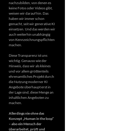
nachzubilden, von denen es
keine Fotos oder Videos gibt,
weisen wir darauf hin. Das
haben wir immer schon
gemacht, seit wir generative KI
einsetzen. Und das werden wir
auch weiterhin unabhängig
von Kennzeichnungspflichten
machen.
Diese Transparenz ist uns
wichtig. Genauso wie der
Hinweis, dass wir als kleines
und vor allem größtenteils
ehrenamtliches Projekt durch
die Nutzung moderner KI
Angebote überhaupt erst in
der Lage sind, diese Menge an
inhaltlichen Angeboten zu
machen.
Allerdings nie ohne das
Konzept „Human in the loop“
– also ein Mensch der
überarbeitet, prüft und