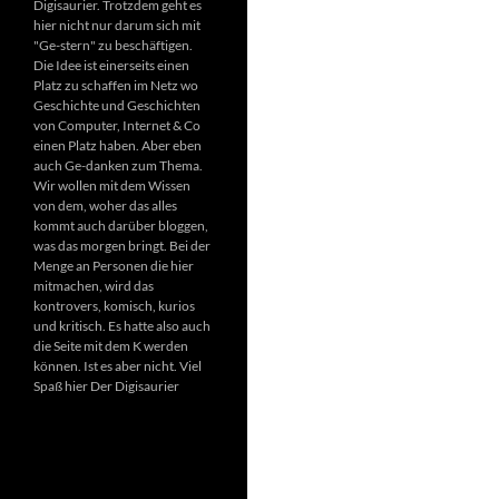
Digisaurier. Trotzdem geht es
hier nicht nur darum sich mit
"Ge-stern" zu beschäftigen.
Die Idee ist einerseits einen
Platz zu schaffen im Netz wo
Geschichte und Geschichten
von Computer, Internet & Co
einen Platz haben. Aber eben
auch Ge-danken zum Thema.
Wir wollen mit dem Wissen
von dem, woher das alles
kommt auch darüber bloggen,
was das morgen bringt. Bei der
Menge an Personen die hier
mitmachen, wird das
kontrovers, komisch, kurios
und kritisch. Es hatte also auch
die Seite mit dem K werden
können. Ist es aber nicht. Viel
Spaß hier Der Digisaurier