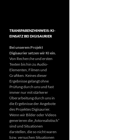
TRANSPARENZHINWEIS: KI-
EINSATZ BEI DIGISAURIER
Bei unserem Projekt
Digisaurier setzen wir KI ein.
Von Recherche und ersten
Texten bis hin zu Audio-
Elementen, Filmen und
Grafiken. Keines dieser
Ergebnisse gelangt ohne
Prüfung durch uns und fast
immer nur mit stärkerer
Überarbeitung durch uns in
die Ergebnisse der Angebote
des Projektes Digisaurier.
Wenn wir Bilder oder Videos
generieren die „fotorealistisch“
sind und Situationen
darstellen, die so nicht waren
bzw. versuchen Situationen