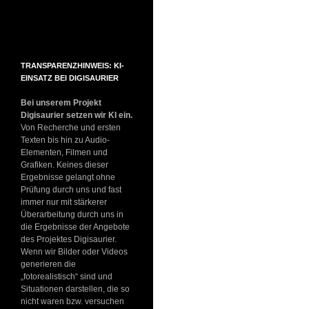
TRANSPARENZHINWEIS: KI-
EINSATZ BEI DIGISAURIER
Bei unserem Projekt
Digisaurier setzen wir KI ein.
Von Recherche und ersten
Texten bis hin zu Audio-
Elementen, Filmen und
Grafiken. Keines dieser
Ergebnisse gelangt ohne
Prüfung durch uns und fast
immer nur mit stärkerer
Überarbeitung durch uns in
die Ergebnisse der Angebote
des Projektes Digisaurier.
Wenn wir Bilder oder Videos
generieren die
„fotorealistisch“ sind und
Situationen darstellen, die so
nicht waren bzw. versuchen