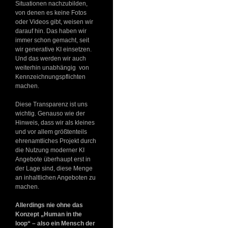
Situationen nachzubilden,
von denen es keine Fotos
oder Videos gibt, weisen wir
darauf hin. Das haben wir
immer schon gemacht, seit
wir generative KI einsetzen.
Und das werden wir auch
weiterhin unabhängig von
Kennzeichnungspflichten
machen.
Diese Transparenz ist uns
wichtig. Genauso wie der
Hinweis, dass wir als kleines
und vor allem größtenteils
ehrenamtliches Projekt durch
die Nutzung moderner KI
Angebote überhaupt erst in
der Lage sind, diese Menge
an inhaltlichen Angeboten zu
machen.
Allerdings nie ohne das
Konzept „Human in the
loop“ – also ein Mensch der