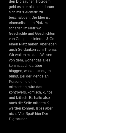
den Digisaurier. Trotzdem
geht es hier nicht nur darum
sich mit "Ge-stern" zu
beschäftigen. Die Idee ist
einerseits einen Platz zu
schaffen im Netz wo
Geschichte und Geschichten
von Computer, Internet & Co
einen Platz haben. Aber eben
auch Ge-danken zum Thema.
Wir wollen mit dem Wissen
von dem, woher das alles
kommt auch darüber
bloggen, was das morgen
bringt. Bei der Menge an
Personen die hier
mitmachen, wird das
kontrovers, komisch, kurios
und kritisch. Es hatte also
auch die Seite mit dem K
werden können. Ist es aber
nicht. Viel Spaß hier Der
Digisaurier