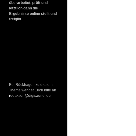
überarbeitet, prüft und
letztlich dann die
Ergebnisse online stellt und
freigibt.
Bei Rückfragen zu diesem
Thema wendet Euch bitte an
redaktion@digisaurier.de