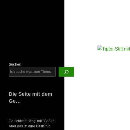
Newsletter
Suchen
Die Seite mit dem
Ge…
Ge-schichte fängt mit "Ge" an.
Aber das ist eine Basis für