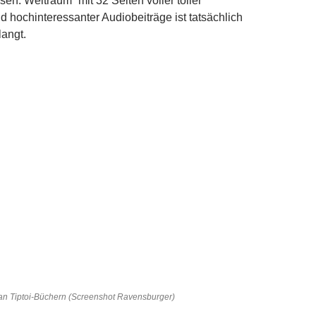
en: Weltraum“ mit 32 Seiten voller toller
 hochinteressanter Audiobeiträge ist tatsächlich
langt.
an Tiptoi-Büchern (Screenshot Ravensburger)