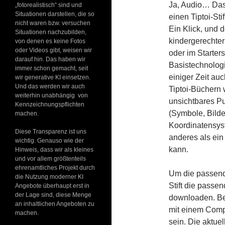
Ja, Audio… Das 
„fotorealistisch“ sind und
Situationen darstellen, die so
einen Tiptoi-Sti
nicht waren bzw. versuchen
Ein Klick, und 
Situationen nachzubilden,
kindergerechter 
von denen es keine Fotos
oder Videos gibt, weisen wir
oder im Starter
darauf hin. Das haben wir
Basistechnologie
immer schon gemacht, seit
einiger Zeit au
wir generative KI einsetzen.
Und das werden wir auch
Tiptoi-Büchern 
weiterhin unabhängig von
unsichtbares Pu
Kennzeichnungspflichten
(Symbole, Bilde
machen.
Koordinatensyste
Diese Transparenz ist uns
anderes als ein
wichtig. Genauso wie der
kann.
Hinweis, dass wir als kleines
und vor allem größtenteils
ehrenamtliches Projekt durch
Um die passend
die Nutzung moderner KI
Stift die passe
Angebote überhaupt erst in
der Lage sind, diese Menge
downloaden. Bei
an inhaltlichen Angeboten zu
mit einem Comp
machen.
sein. Die aktuel