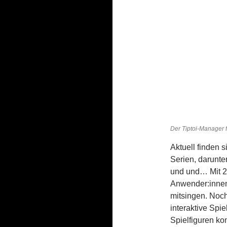
Der Tiptoi-Manager 
Aktuell finden 
Serien, darunte
und und… Mit 2
Anwender:innen
mitsingen. Noch
interaktive Spi
Spielfiguren ko