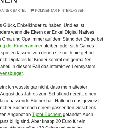
RAINER BARTEL
KOMMENTAR HINTERLASSEN
es Glück, Enkelkinder zu haben. Und es ist
nders wenn die Eltern der Enkel Digital Natives
n Oma und Opa immer auf dem Stand der Dinge bei
rung der Kinderzimmer
bleiben oder sich Games
rspielen lassen, von denen sie noch nie gehört
nch Digitales für Kinder kommt einigermaßen
aher. In diesem Fall das interaktive Lernsystem
avensburger
.
in: Ich wusste gar nicht, dass mein ältester
 August des Jahres zum Schulkind gereift, einen
d dazu passende Bücher hat. Hätte ich das gewusst,
ancher Suche nach einem passenden Geschenk
iten Angebot an
Tiptoi-Büchern
gelandet. Auch
anz billig sind. Aber knapp 20 Euro für ein