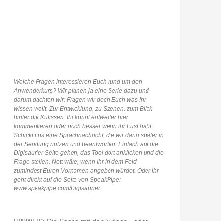
Welche Fragen interessieren Euch rund um den
Anwenderkurs? Wir planen ja eine Serie dazu und
darum dachten wir: Fragen wir doch Euch was Ihr
wissen wollt. Zur Entwicklung, zu Szenen, zum Blick
hinter die Kulissen. Ihr könnt entweder hier
kommentieren oder noch besser wenn ihr Lust habt:
Schickt uns eine Sprachnachricht, die wir dann später in
der Sendung nutzen und beantworten. Einfach auf die
Digisaurier Seite gehen, das Tool dort anklicken und die
Frage stellen. Nett wäre, wenn Ihr in dem Feld
zumindest Euren Vornamen angeben würdet. Oder ihr
geht direkt auf die Seite von SpeakPipe:
www.speakpipe.com/Digisaurier
HINWEIS: Die Sache mit den Videos - oder