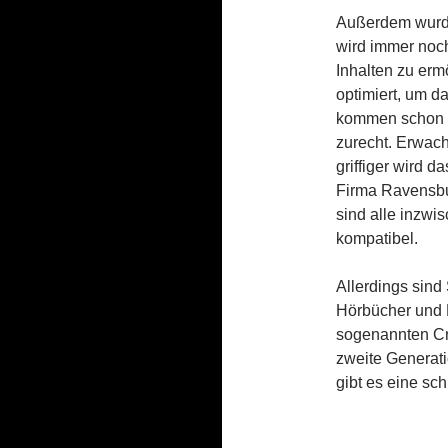
Außerdem wurde
wird immer noc
Inhalten zu er
optimiert, um d
kommen schon zw
zurecht. Erwac
griffiger wird d
Firma Ravensbu
sind alle inzwi
kompatibel.
Allerdings sind 
Hörbücher und 
sogenannten Crea
zweite Generati
gibt es eine sch