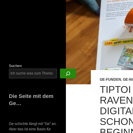
Newsletter
Suchen
GE-FUNDEN
,
GE-N
TIPTOI
Die Seite mit dem
RAVEN
Ge…
DIGIT
SCHON
Ge-schichte fängt mit "Ge" an.
BEGIN
Aber das ist eine Basis für