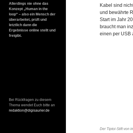
Allerdings nie ohne das
Kabel sind nich
Konzept „Human in the
und bewährte R
loop“ – also ein Mensch der
Start im Jahr 2
überarbeitet, prüft und
letztlich dann die
braucht man inz
Ergebnisse online stellt und
einen per USB a
freigibt.
Bei Rückfragen zu diesem
Thema wendet Euch bitte an
redaktion@digisaurier.de
Der Tiptoi-Stift von 