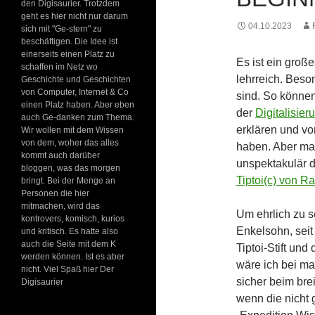
den Digisaurier. Trotzdem
geht es hier nicht nur darum
04.10.2023
sich mit "Ge-stern" zu
beschäftigen. Die Idee ist
einerseits einen Platz zu
Es ist ein groß
schaffen im Netz wo
lehrreich. Beso
Geschichte und Geschichten
von Computer, Internet & Co
sind. So könne
einen Platz haben. Aber eben
der
Digitalisie
auch Ge-danken zum Thema.
erklären und vo
Wir wollen mit dem Wissen
von dem, woher das alles
haben. Aber ma
kommt auch darüber
unspektakulär d
bloggen, was das morgen
Tiptoi(c) von R
bringt. Bei der Menge an
Personen die hier
mitmachen, wird das
Um ehrlich zu se
kontrovers, komisch, kurios
Enkelsohn, seit
und kritisch. Es hatte also
auch die Seite mit dem K
Tiptoi-Stift un
werden können. Ist es aber
wäre ich bei m
nicht. Viel Spaß hier Der
sicher beim bre
Digisaurier
wenn die nicht g