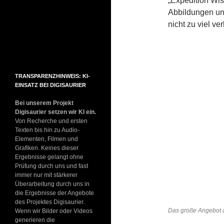
„Expedition Wiss
Abbildungen und
nicht zu viel ver
TRANSPARENZHINWEIS: KI-
EINSATZ BEI DIGISAURIER
Bei unserem Projekt
Digisaurier setzen wir KI ein.
Von Recherche und ersten
Texten bis hin zu Audio-
Elementen, Filmen und
Grafiken. Keines dieser
Ergebnisse gelangt ohne
Prüfung durch uns und fast
immer nur mit stärkerer
Überarbeitung durch uns in
die Ergebnisse der Angebote
des Projektes Digisaurier.
Das große Angebot 
Wenn wir Bilder oder Videos
generieren die