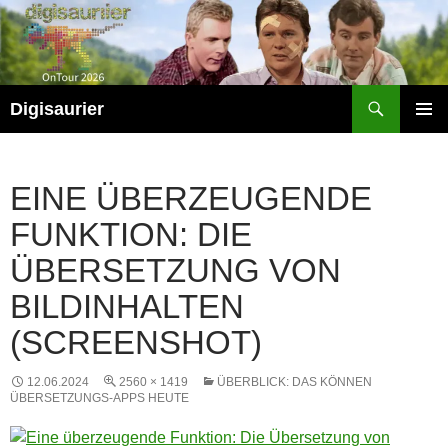
Zum
Inhalt
springen
Suchen
Digisaurier
PRIMÄR
MENÜ
EINE ÜBERZEUGENDE
FUNKTION: DIE
ÜBERSETZUNG VON
BILDINHALTEN
(SCREENSHOT)
12.06.2024
2560 × 1419
ÜBERBLICK: DAS KÖNNEN
ÜBERSETZUNGS-APPS HEUTE