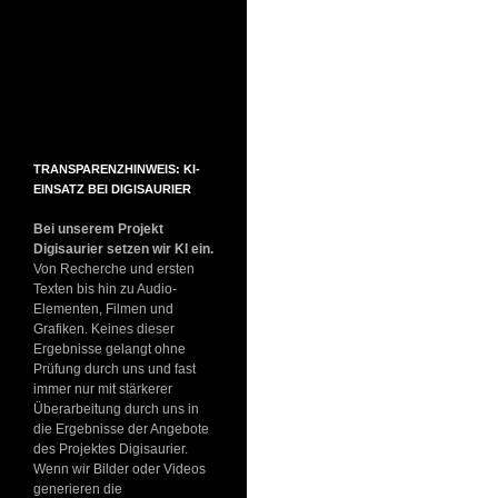
TRANSPARENZHINWEIS: KI-
EINSATZ BEI DIGISAURIER
Bei unserem Projekt
Digisaurier setzen wir KI ein.
Von Recherche und ersten
Texten bis hin zu Audio-
Elementen, Filmen und
Grafiken. Keines dieser
Ergebnisse gelangt ohne
Prüfung durch uns und fast
immer nur mit stärkerer
Überarbeitung durch uns in
die Ergebnisse der Angebote
des Projektes Digisaurier.
Wenn wir Bilder oder Videos
generieren die