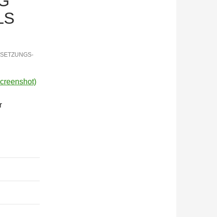
G
LS
RSETZUNGS-
r