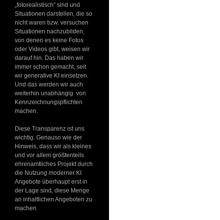
„fotorealistisch“ sind und
Situationen darstellen, die so
nicht waren bzw. versuchen
Situationen nachzubilden,
von denen es keine Fotos
oder Videos gibt, weisen wir
darauf hin. Das haben wir
immer schon gemacht, seit
wir generative KI einsetzen.
Und das werden wir auch
weiterhin unabhängig von
Kennzeichnungspflichten
machen.
Diese Transparenz ist uns
wichtig. Genauso wie der
Hinweis, dass wir als kleines
und vor allem größtenteils
ehrenamtliches Projekt durch
die Nutzung moderner KI
Angebote überhaupt erst in
der Lage sind, diese Menge
an inhaltlichen Angeboten zu
machen.