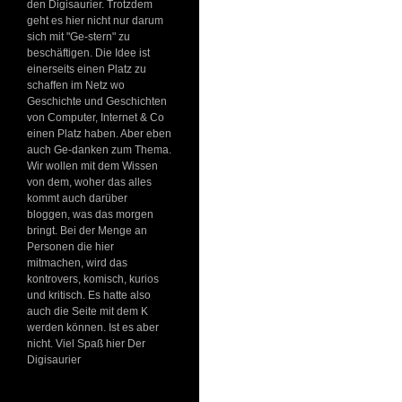
den Digisaurier. Trotzdem
geht es hier nicht nur darum
sich mit "Ge-stern" zu
beschäftigen. Die Idee ist
einerseits einen Platz zu
schaffen im Netz wo
Geschichte und Geschichten
von Computer, Internet & Co
einen Platz haben. Aber eben
auch Ge-danken zum Thema.
Wir wollen mit dem Wissen
von dem, woher das alles
kommt auch darüber
bloggen, was das morgen
bringt. Bei der Menge an
Personen die hier
mitmachen, wird das
kontrovers, komisch, kurios
und kritisch. Es hatte also
auch die Seite mit dem K
werden können. Ist es aber
nicht. Viel Spaß hier Der
Digisaurier