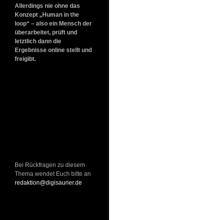
Allerdings nie ohne das
Konzept „Human in the
loop“ – also ein Mensch der
überarbeitet, prüft und
letztlich dann die
Ergebnisse online stellt und
freigibt.
Bei Rückfragen zu diesem
Thema wendet Euch bitte an
redaktion@digisaurier.de