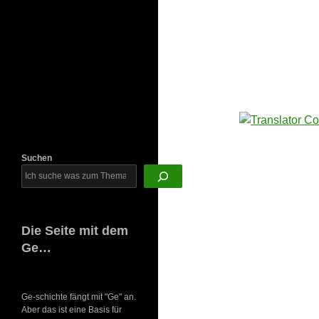
Newsletter
Suchen
Die Seite mit dem
Ge…
Ge-schichte fängt mit "Ge" an.
Aber das ist eine Basis für