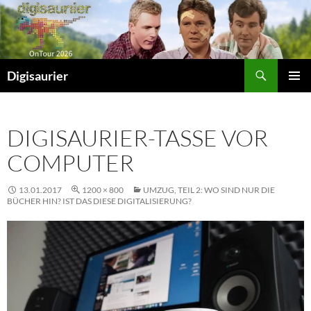
Zum
Inhalt
springen
Suchen
Digisaurier
PRIMÄR
MENÜ
DIGISAURIER-TASSE VOR
COMPUTER
13.01.2017
1200 × 800
UMZUG, TEIL 2: WO SIND NUR DIE
BÜCHER HIN? IST DAS DIESE DIGITALISIERUNG?