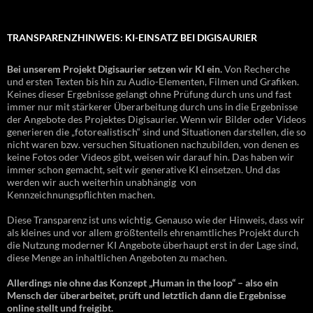
TRANSPARENZHINWEIS: KI-EINSATZ BEI DIGISAURIER
Bei unserem Projekt Digisaurier setzen wir KI ein.
Von Recherche
und ersten Texten bis hin zu Audio-Elementen, Filmen und Grafiken.
Keines dieser Ergebnisse gelangt ohne Prüfung durch uns und fast
immer nur mit stärkerer Überarbeitung durch uns in die Ergebnisse
der Angebote des Projektes Digisaurier. Wenn wir Bilder oder Videos
generieren die „fotorealistisch“ sind und Situationen darstellen, die so
nicht waren bzw. versuchen Situationen nachzubilden, von denen es
keine Fotos oder Videos gibt, weisen wir darauf hin. Das haben wir
immer schon gemacht, seit wir generative KI einsetzen. Und das
werden wir auch weiterhin unabhängig von
Kennzeichnungspflichten machen.
Diese Transparenz ist uns wichtig. Genauso wie der Hinweis, dass wir
als kleines und vor allem größtenteils ehrenamtliches Projekt durch
die Nutzung moderner KI Angebote überhaupt erst in der Lage sind,
diese Menge an inhaltlichen Angeboten zu machen.
Allerdings nie ohne das Konzept „Human in the loop“ – also ein
Mensch der überarbeitet, prüft und letztlich dann die Ergebnisse
online stellt und freigibt.