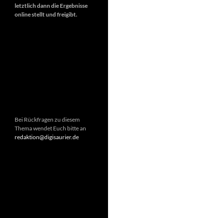
letztlich dann die Ergebnisse
online stellt und freigibt.
Bei Rückfragen zu diesem
Thema wendet Euch bitte an
redaktion@digisaurier.de