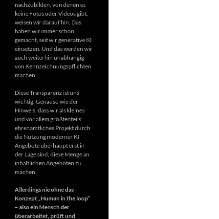
nachzubilden, von denen es
keine Fotos oder Videos gibt,
weisen wir darauf hin. Das
haben wir immer schon
gemacht, seit wir generative KI
einsetzen. Und das werden wir
auch weiterhin unabhängig
von Kennzeichnungspflichten
machen.
Diese Transparenz ist uns
wichtig. Genauso wie der
Hinweis, dass wir als kleines
und vor allem größtenteils
ehrenamtliches Projekt durch
die Nutzung moderner KI
Angebote überhaupt erst in
der Lage sind, diese Menge an
inhaltlichen Angeboten zu
machen.
Allerdings nie ohne das
Konzept „Human in the loop“
– also ein Mensch der
überarbeitet, prüft und