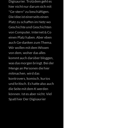
Digisaurier. Trotzdem geht es
hier nicht nur darum sich mit
"Ge-stern" zu beschäftigen.
Die Idee ist einerseits einen
Platz zu schaffen im Netz wo
Geschichte und Geschichten
von Computer, Internet & Co
einen Platz haben. Aber eben
auch Ge-danken zum Thema.
Wir wollen mit dem Wissen
von dem, woher das alles
kommt auch darüber bloggen,
was das morgen bringt. Bei der
Menge an Personen die hier
mitmachen, wird das
kontrovers, komisch, kurios
und kritisch. Es hatte also auch
die Seite mit dem K werden
können. Ist es aber nicht. Viel
Spaß hier Der Digisaurier