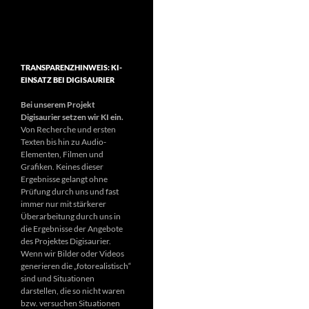
TRANSPARENZHINWEIS: KI-
EINSATZ BEI DIGISAURIER
Bei unserem Projekt
Digisaurier setzen wir KI ein.
Von Recherche und ersten
Texten bis hin zu Audio-
Elementen, Filmen und
Grafiken. Keines dieser
Ergebnisse gelangt ohne
Prüfung durch uns und fast
immer nur mit stärkerer
Überarbeitung durch uns in
die Ergebnisse der Angebote
des Projektes Digisaurier.
Wenn wir Bilder oder Videos
generieren die „fotorealistisch“
sind und Situationen
darstellen, die so nicht waren
bzw. versuchen Situationen