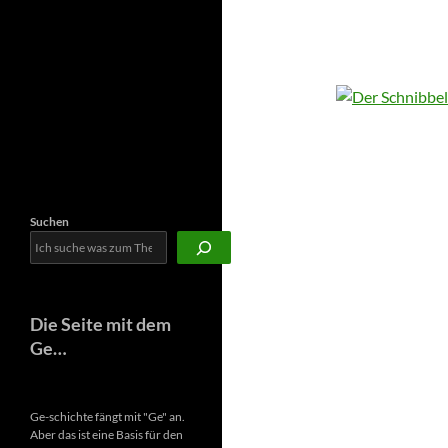
Newsletter
Suchen
Die Seite mit dem
Ge…
Ge-schichte fängt mit "Ge" an.
Aber das ist eine Basis für den