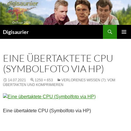
Zum
Inhalt
springen
Suchen
Digisaurier
PRIMÄR
MENÜ
EINE ÜBERTAKTETE CPU
(SYMBOLFOTO VIA HP)
14.07.2021
1250 × 653
VERLORENES WISSEN (7): VOM
ÜBERTAKTEN UND KOMPRIMIEREN
Eine übertaktete CPU (Symbolfoto via HP)