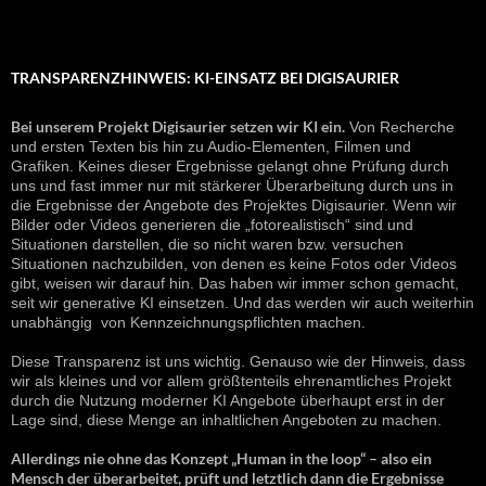
TRANSPARENZHINWEIS: KI-EINSATZ BEI DIGISAURIER
Bei unserem Projekt Digisaurier setzen wir KI ein.
Von Recherche
und ersten Texten bis hin zu Audio-Elementen, Filmen und
Grafiken. Keines dieser Ergebnisse gelangt ohne Prüfung durch
uns und fast immer nur mit stärkerer Überarbeitung durch uns in
die Ergebnisse der Angebote des Projektes Digisaurier. Wenn wir
Bilder oder Videos generieren die „fotorealistisch“ sind und
Situationen darstellen, die so nicht waren bzw. versuchen
Situationen nachzubilden, von denen es keine Fotos oder Videos
gibt, weisen wir darauf hin. Das haben wir immer schon gemacht,
seit wir generative KI einsetzen. Und das werden wir auch weiterhin
unabhängig von Kennzeichnungspflichten machen.
Diese Transparenz ist uns wichtig. Genauso wie der Hinweis, dass
wir als kleines und vor allem größtenteils ehrenamtliches Projekt
durch die Nutzung moderner KI Angebote überhaupt erst in der
Lage sind, diese Menge an inhaltlichen Angeboten zu machen.
Allerdings nie ohne das Konzept „Human in the loop“ – also ein
Mensch der überarbeitet, prüft und letztlich dann die Ergebnisse