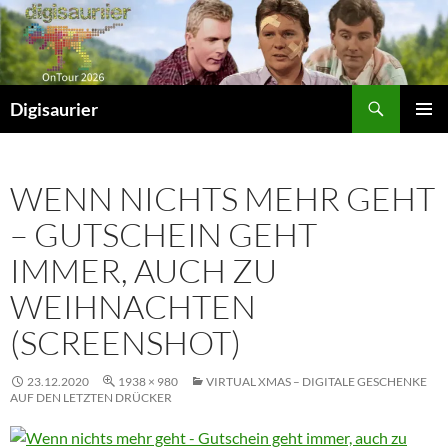
Zum
Inhalt
springen
Suchen
Digisaurier
PRIMÄR
MENÜ
WENN NICHTS MEHR GEHT
– GUTSCHEIN GEHT
IMMER, AUCH ZU
WEIHNACHTEN
(SCREENSHOT)
23.12.2020
1938 × 980
VIRTUAL XMAS – DIGITALE GESCHENKE
AUF DEN LETZTEN DRÜCKER