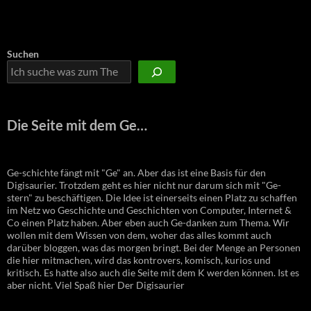
Suchen
Die Seite mit dem Ge…
Ge-schichte fängt mit "Ge" an. Aber das ist eine Basis für den
Digisaurier. Trotzdem geht es hier nicht nur darum sich mit "Ge-
stern" zu beschäftigen. Die Idee ist einerseits einen Platz zu schaffen
im Netz wo Geschichte und Geschichten von Computer, Internet &
Co einen Platz haben. Aber eben auch Ge-danken zum Thema. Wir
wollen mit dem Wissen von dem, woher das alles kommt auch
darüber bloggen, was das morgen bringt. Bei der Menge an Personen
die hier mitmachen, wird das kontrovers, komisch, kurios und
kritisch. Es hatte also auch die Seite mit dem K werden können. Ist es
aber nicht. Viel Spaß hier Der Digisaurier