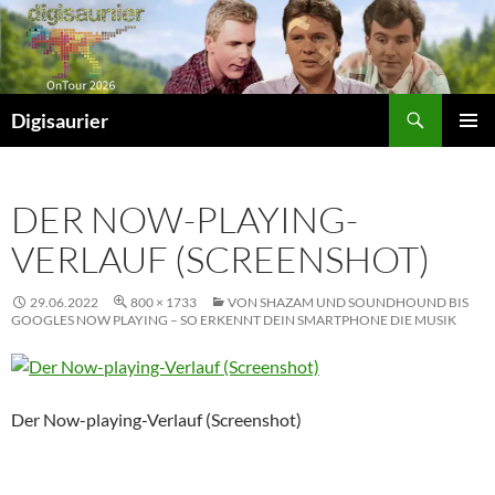
Zum
Inhalt
springen
Suchen
Digisaurier
PRIMÄR
MENÜ
DER NOW-PLAYING-
VERLAUF (SCREENSHOT)
29.06.2022
800 × 1733
VON SHAZAM UND SOUNDHOUND BIS
GOOGLES NOW PLAYING – SO ERKENNT DEIN SMARTPHONE DIE MUSIK
Der Now-playing-Verlauf (Screenshot)