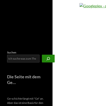
Newsletter
Suchen
Die Seite mit dem
Ge…
Ge-schichte fängt mit "Ge" an.
Aber das ist eine Basis für den