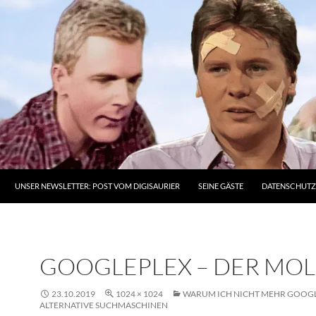
UNSER NEWSLETTER: POST VOM DIGISAURIER
SEINE GÄSTE
DATENSCHUT
GOOGLEPLEX – DER MO
23.10.2019
1024 × 1024
WARUM ICH NICHT MEHR GOOGL
ALTERNATIVE SUCHMASCHINEN