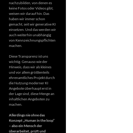
nachzubilden, von denen es
keine Fotos oder Videos gibt,
weisen wir darauf hin. Das
haben wir immer schon
gemacht, seit wir generative KI
einsetzen. Und das werden wir
auch weiterhin unabhängig
von Kennzeichnungspflichten
machen.
Diese Transparenz ist uns
wichtig. Genauso wie der
Hinweis, dass wir als kleines
und vor allem größtenteils
ehrenamtliches Projekt durch
die Nutzung moderner KI
Angebote überhaupt erst in
der Lage sind, diese Menge an
inhaltlichen Angeboten zu
machen.
Allerdings nie ohne das
Konzept „Human in the loop“
– also ein Mensch der
überarbeitet, prüft und