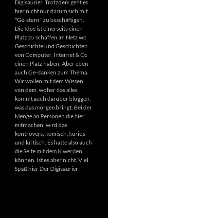
Digisaurier. Trotzdem geht es
hier nicht nur darum sich mit
"Ge-stern" zu beschäftigen.
Die Idee ist einerseits einen
Platz zu schaffen im Netz wo
Geschichte und Geschichten
von Computer, Internet & Co
einen Platz haben. Aber eben
auch Ge-danken zum Thema.
Wir wollen mit dem Wissen
von dem, woher das alles
kommt auch darüber bloggen,
was das morgen bringt. Bei der
Menge an Personen die hier
mitmachen, wird das
kontrovers, komisch, kurios
und kritisch. Es hatte also auch
die Seite mit dem K werden
können. Ist es aber nicht. Viel
Spaß hier Der Digisaurier