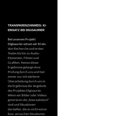
TRANSPARENZHINWEIS: KI-
EINSATZ BEI DIGISAURIER
Bei unserem Projekt
Digisaurier setzen wir KI ein.
Von Recherche und ersten
Texten bis hin zu Audio-
Elementen, Filmen und
Grafiken. Keines dieser
Ergebnisse gelangt ohne
Prüfung durch uns und fast
immer nur mit stärkerer
Überarbeitung durch uns in
die Ergebnisse der Angebote
des Projektes Digisaurier.
Wenn wir Bilder oder Videos
generieren die „fotorealistisch“
sind und Situationen
darstellen, die so nicht waren
bzw. versuchen Situationen