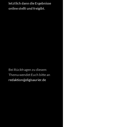
letztlich dann die Ergebnisse
online stellt und freigibt.
Bei Rückfragen zu diesem
Thema wendet Euch bitte an
redaktion@digisaurier.de