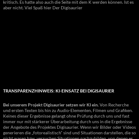
kritisch. Es hatte also auch die Seite mit dem K werden können. Ist es
aber nicht. Viel Spaß hier Der Digisaurier
TRANSPARENZHINWEIS: KI-EINSATZ BEI DIGISAURIER
Bei unserem Projekt Digisaurier setzen wir KI ein.
Von Recherche
und ersten Texten bis hin zu Audio-Elementen, Filmen und Grafiken.
Keines dieser Ergebnisse gelangt ohne Prüfung durch uns und fast
immer nur mit stärkerer Überarbeitung durch uns in die Ergebnisse
der Angebote des Projektes Digisaurier. Wenn wir Bilder oder Videos
generieren die „fotorealistisch“ sind und Situationen darstellen, die so
nicht waren bzw. versuchen Situationen nachzubilden, von denen es