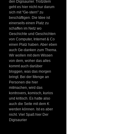
den Digisaurier. Trotzdem
geht es hier nicht nur darum
sich mit "Ge-stern" zu
beschäftigen. Die Idee ist
einerseits einen Platz zu
schaffen im Netz wo
Geschichte und Geschichten
von Computer, Internet & Co
einen Platz haben. Aber eben
auch Ge-danken zum Thema.
Wir wollen mit dem Wissen
von dem, woher das alles
kommt auch darüber
bloggen, was das morgen
bringt. Bei der Menge an
Personen die hier
mitmachen, wird das
kontrovers, komisch, kurios
und kritisch. Es hatte also
auch die Seite mit dem K
werden können. Ist es aber
nicht. Viel Spaß hier Der
Digisaurier