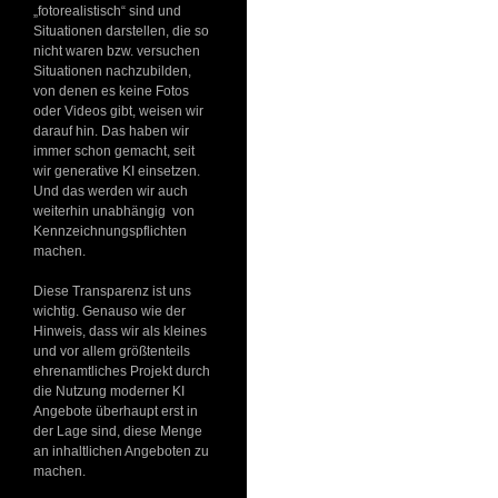
„fotorealistisch“ sind und
Situationen darstellen, die so
nicht waren bzw. versuchen
Situationen nachzubilden,
von denen es keine Fotos
oder Videos gibt, weisen wir
darauf hin. Das haben wir
immer schon gemacht, seit
wir generative KI einsetzen.
Und das werden wir auch
weiterhin unabhängig von
Kennzeichnungspflichten
machen.
Diese Transparenz ist uns
wichtig. Genauso wie der
Hinweis, dass wir als kleines
und vor allem größtenteils
ehrenamtliches Projekt durch
die Nutzung moderner KI
Angebote überhaupt erst in
der Lage sind, diese Menge
an inhaltlichen Angeboten zu
machen.