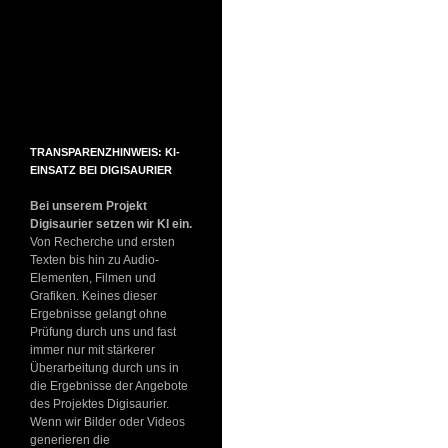
TRANSPARENZHINWEIS: KI-
EINSATZ BEI DIGISAURIER
Bei unserem Projekt
Digisaurier setzen wir KI ein.
Von Recherche und ersten
Texten bis hin zu Audio-
Elementen, Filmen und
Grafiken. Keines dieser
Ergebnisse gelangt ohne
Prüfung durch uns und fast
immer nur mit stärkerer
Überarbeitung durch uns in
die Ergebnisse der Angebote
des Projektes Digisaurier.
Wenn wir Bilder oder Videos
generieren die