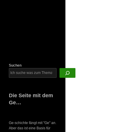
Newsletter
Suchen
Die Seite mit dem
Ge…
Ge-schichte fängt mit "Ge" an.
Aber das ist eine Basis für