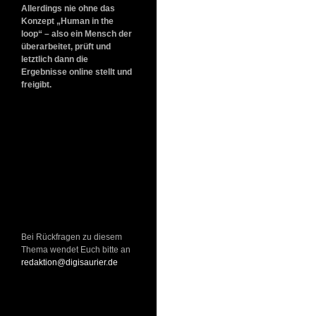
Allerdings nie ohne das
Konzept „Human in the
loop“ – also ein Mensch der
überarbeitet, prüft und
letztlich dann die
Ergebnisse online stellt und
freigibt.
Bei Rückfragen zu diesem
Thema wendet Euch bitte an
redaktion@digisaurier.de