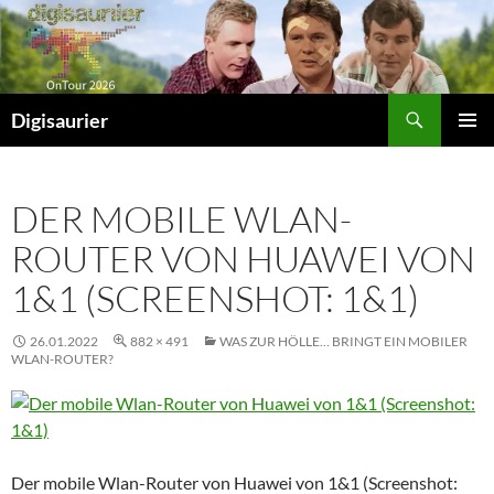
Zum
Inhalt
springen
Suchen
Digisaurier
PRIMÄR
MENÜ
DER MOBILE WLAN-
ROUTER VON HUAWEI VON
1&1 (SCREENSHOT: 1&1)
26.01.2022
882 × 491
WAS ZUR HÖLLE… BRINGT EIN MOBILER
WLAN-ROUTER?
Der mobile Wlan-Router von Huawei von 1&1 (Screenshot: