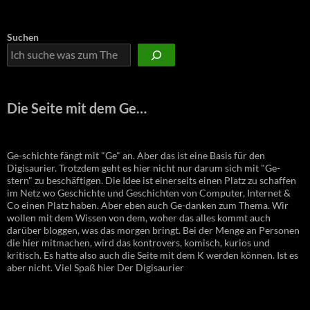
Suchen
Die Seite mit dem Ge…
Ge-schichte fängt mit "Ge" an. Aber das ist eine Basis für den
Digisaurier. Trotzdem geht es hier nicht nur darum sich mit "Ge-
stern" zu beschäftigen. Die Idee ist einerseits einen Platz zu schaffen
im Netz wo Geschichte und Geschichten von Computer, Internet &
Co einen Platz haben. Aber eben auch Ge-danken zum Thema. Wir
wollen mit dem Wissen von dem, woher das alles kommt auch
darüber bloggen, was das morgen bringt. Bei der Menge an Personen
die hier mitmachen, wird das kontrovers, komisch, kurios und
kritisch. Es hatte also auch die Seite mit dem K werden können. Ist es
aber nicht. Viel Spaß hier Der Digisaurier