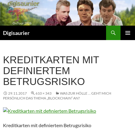
Zum
Inhalt
springen
Suchen
Digisaurier
PRIMÄR
MENÜ
KREDITKARTEN MIT
DEFINIERTEM
BETRUGSRISIKO
29.11.2017
610 × 343
WAS ZUR HÖLLE … GEHT MICH
PERSÖNLICH DAS THEMA „BLOCKCHAIN“ AN?
Kreditkarten mit definiertem Betrugsrisiko