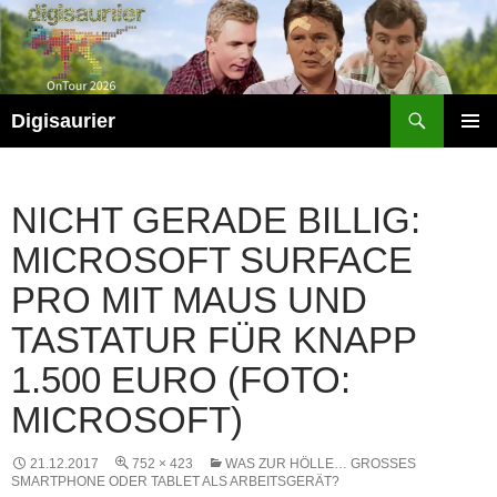
Zum
Inhalt
springen
Suchen
Digisaurier
PRIMÄR
MENÜ
NICHT GERADE BILLIG:
MICROSOFT SURFACE
PRO MIT MAUS UND
TASTATUR FÜR KNAPP
1.500 EURO (FOTO:
MICROSOFT)
21.12.2017
752 × 423
WAS ZUR HÖLLE… GROSSES S
MARTPHONE ODER TABLET ALS ARBEITSGERÄT?