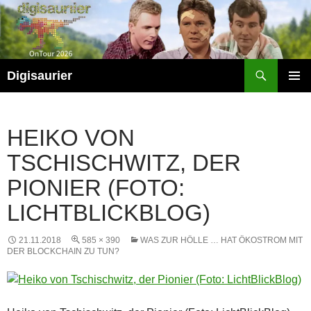
Zum
Inhalt
springen
Suchen
Digisaurier
PRIMÄR
MENÜ
HEIKO VON
TSCHISCHWITZ, DER
PIONIER (FOTO:
LICHTBLICKBLOG)
21.11.2018
585 × 390
WAS ZUR HÖLLE … HAT ÖKOSTROM MIT
DER BLOCKCHAIN ZU TUN?