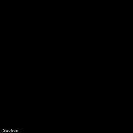
NEU: Der Digisaurier-Newsletter
Suchen