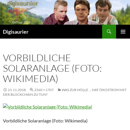
Zum
Inhalt
springen
Suchen
Digisaurier
PRIMÄR
MENÜ
VORBILDLICHE
SOLARANLAGE (FOTO:
WIKIMEDIA)
21.11.2018
2560 × 1707
WAS ZUR HÖLLE … HAT ÖKOSTROM MIT
DER BLOCKCHAIN ZU TUN?
Vorbildliche Solaranlage (Foto: Wikimedia)